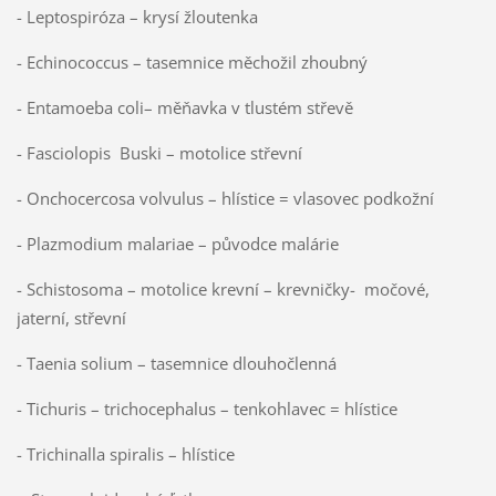
- Leptospiróza – krysí žloutenka
- Echinococcus – tasemnice měchožil zhoubný
- Entamoeba coli– měňavka v tlustém střevě
- Fasciolopis Buski – motolice střevní
- Onchocercosa volvulus – hlístice = vlasovec podkožní
- Plazmodium malariae – původce malárie
- Schistosoma – motolice krevní – krevničky- močové,
jaterní, střevní
- Taenia solium – tasemnice dlouhočlenná
- Tichuris – trichocephalus – tenkohlavec = hlístice
- Trichinalla spiralis – hlístice