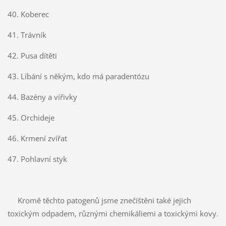
40. Koberec
41. Trávník
42. Pusa dítěti
43. Líbání s někým, kdo má paradentózu
44. Bazény a vířivky
45. Orchideje
46. Krmení zvířat
47. Pohlavní styk
Kromě těchto patogenů jsme znečištěni také jejich
toxickým odpadem, různými chemikáliemi a toxickými kovy.