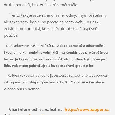
druhů parazitů, bakterií a virů v mém těle.
Tento text je určen členům mé rodiny, mým přátelům,
ale také všem, kdo si ho přečte na mém webu. V Česku
existuje mnoho míst, kde se těchto přístrojů úspěšně
používá.
Dr. Clarková ve své knize říká
: Likvidace parazitů a odstranění
škodlivin a kaménků je velmi účinná kombinace pro úspěšnou
léčbu. Je tak účinná, že z vás do půl roku mohou být úplně jiní
lidé. Pak v tom pokračujte a budete zdraví spoustu let.
Každému, kdo se rozhodne jít cestou očisty svého těla, doporučuji
zakoupení nebo alespoň přečtení knihy
Dr. Clarkové – Revoluce
v léčení všech nemocí.
Více informací lze nalézt na
https://www.zapper.cz
,