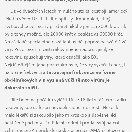
Už ve dvacátých letech minulého století sestrojil americký
lékař a vědec Dr. R. R .Rife optický drobnohled, který
zvětšoval pozorovaný předmět nikoliv jen cca 3000 krát, jak
bylo tehdy možné, ale 20000 krát a posléze až 60000 krát.
Na základě speciálního osvětlení uviděl poprvé na světě živé
viry. Pozorováním části rakovinného nádoru zjistil, že
rakovinu způsobují viry, které označil jako BX.
Nejdůležitějším jeho poznáním bylo, že viry vyzařují energii
na určité frekvenci a
tato stejná frekvence ve formě
obdélníkových vln vyslaná vůči těmto virům je
dokázala zničit.
Rife hned na počátku vyléčil 16 ze 16 lidí v těžkém stadiu
rakoviny, kde už lékaři neviděli žádné možnosti. Několik
málo lékařů si zakoupilo jeho mikroskop a úspěšně léčili
postižené pacienty. Dr. Rife ale odmítl prodat svůj patent
velmi mocné Americké lékařské asociaci –AMA, protože měl