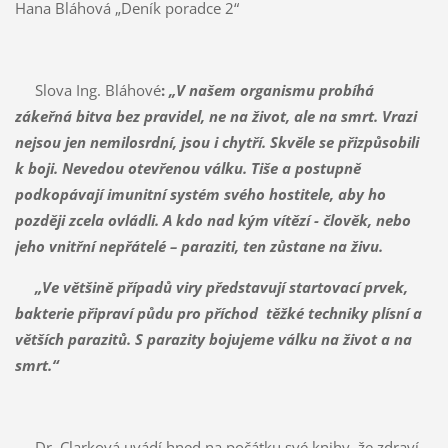
Hana Bláhová „Deník poradce 2“
Slova Ing. Bláhové
:
„V našem organismu probíhá
zákeřná bitva bez pravidel, ne na život, ale na smrt. Vrazi
nejsou jen nemilosrdní, jsou i chytří. Skvěle se přizpůsobili
k boji. Nevedou otevřenou válku. Tiše a postupně
podkopávají imunitní systém svého hostitele, aby ho
později zcela ovládli. A kdo nad kým vítězí - člověk, nebo
jeho vnitřní nepřátelé – paraziti, ten zůstane na živu.
„Ve většině případů viry představují startovací prvek,
bakterie připraví půdu pro příchod těžké techniky plísní a
větších parazitů. S parazity bojujeme válku na život a na
smrt.“
Dr. Clarková uvádí hned na počátku své knihy, že zdraví