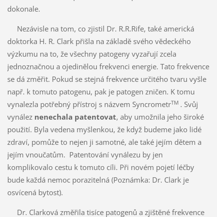
dokonale.
Nezávisle na tom, co zjistil Dr. R.R.Rife, také americká
doktorka H. R. Clark přišla na základě svého vědeckého
výzkumu na to, že všechny patogeny vyzařují zcela
jednoznačnou a ojedinělou frekvenci energie. Tato frekvence
se dá změřit. Pokud se stejná frekvence určitého tvaru vyšle
např. k tomuto patogenu, pak je patogen zničen. K tomu
TM
vynalezla potřebný přístroj s názvem Syncrometr
. Svůj
vynález
nenechala patentovat
, aby umožnila jeho široké
použití. Byla vedena myšlenkou, že když budeme jako lidé
zdraví, pomůže to nejen ji samotné, ale také jejím dětem a
jejím vnoučatům. Patentování vynálezu by jen
komplikovalo cestu k tomuto cíli. Při novém pojetí léčby
bude každá nemoc porazitelná (Poznámka: Dr. Clark je
osvícená bytost).
Dr. Clarková změřila tisíce patogenů a zjištěné frekvence