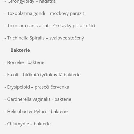
- Strongyloidy – háďatka
- Toxoplazma gondi – mozkový parazit
- Toxocara canis a cati– škrkavky psí a kočičí
- Trichinella Spiralis – svalovec stočený
Bakterie
- Borrelie - bakterie
- E-coli – bičíkatá tyčinkovitá bakterie
- Erysipeloid – prasečí červenka
- Gardnerella vaginalis - bakterie
- Helicobacter Pylori – bakterie
- Chlamydie – bakterie