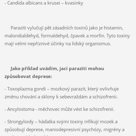
- Candida albicans a krusei – kvasinky
Paraziti vylučují pět zásadních toxinů jako je histamin,
malondialdehyd, formaldehyd, čpavek a morfin. Tyto toxiny
mají velmi nepříznivé účinky na lidský organismus.
Jako příklad uvádím, jací paraziti mohou
způsobovat
deprese:
- Toxoplazma gondi – mozkový parazit, který ovlivňuje
změnu chování a sklony k sebevraždám a schizofrenii.
- Ancylostoma - měchovec může vést ke schizofrenii.
- Strongyloidy – háďatka svými toxiny infikují mozek a
způsobují deprese, maniodepresivní psychózy, migrény a