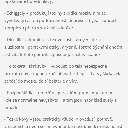
opakované bolesti hlavy.
- Schiggely – produkují toxiny škodící mozku a míše,
vyvolávají častou podrážděnost, deprese a bývají součástí
komplexu při roztroušené skleróze.
- Dirofillaria immitis - vlasovec psí – vždy v lidech
s úzkostmi, panickými ataky, arytmií, špatné dýchání anoční
aktivita tohoto parazita způsobuje špatný spánek.
- Toxokara - škrkavky – vypouští do těla nebezpečné
neurotoxiny a mphou způsobovat epilepsii. Larvy škrkavek
zanáší do mozku další bakterie a víry.
- Rozpouštědla – umožňují parazitům proniknout do míst,
kde se normálně nevyskytují, a tím jsou například svaly a
mozek.
- Těžké kovy – jsou prakticky všude. V ovzduší, potravě,
v nápojích a nedá se jim vyhnout. Způsobují deprese, bolesti