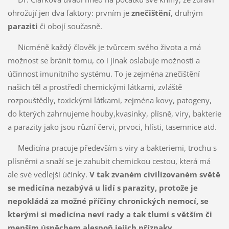
ohrožují jen dva faktory: prvním je
znečištění
, druhým
paraziti
či obojí současně.
Nicméně každý člověk je tvůrcem svého života a má
možnost se bránit tomu, co i jinak oslabuje možnosti a
účinnost imunitního systému. To je zejména znečištění
našich těl a prostředí chemickými látkami, zvláště
rozpouštědly, toxickými látkami, zejména kovy, patogeny,
do kterých zahrnujeme houby,kvasinky, plísně, viry, bakterie
a parazity jako jsou různí červi, prvoci, hlísti, tasemnice atd.
Medicína pracuje především s viry a bakteriemi, trochu s
plísněmi a snaží se je zahubit chemickou cestou, která má
ale své vedlejší účinky.
V tak zvaném civilizovaném světě
se medicína nezabývá u lidí s parazity, protože je
nepokládá za možné příčiny chronických nemocí, se
kterými si medicína neví rady a tak tlumí s větším či
menším úspěchem alespoň jejich příznaky.