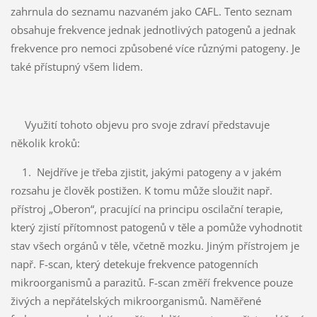
zahrnula do seznamu nazvaném jako CAFL. Tento seznam
obsahuje frekvence jednak jednotlivých patogenů a jednak
frekvence pro nemoci způsobené více různými patogeny. Je
také přístupný všem lidem.
Využití tohoto objevu pro svoje zdraví představuje
několik kroků:
1. Nejdříve je třeba zjistit, jakými patogeny a v jakém
rozsahu je člověk postižen. K tomu může sloužit např.
přístroj „Oberon“, pracující na principu oscilační terapie,
který zjistí přítomnost patogenů v těle a pomůže vyhodnotit
stav všech orgánů v těle, včetně mozku. Jiným přístrojem je
např. F-scan, který detekuje frekvence patogenních
mikroorganismů a parazitů. F-scan změří frekvence pouze
živých a nepřátelských mikroorganismů. Naměřené