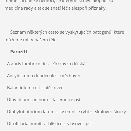
máme chronické nemoci, se kterými si neví alopatická
medicína rady a tak se snaží léčit alespoň příznaky.
Seznam některých často se vyskytujících patogenů, které
můžeme mít v našem těle:
Paraziti
- Ascaris lumbricoides – škrkavka dětská
- Ancylostoma duodenale – měchovec
- Balantidium coli – bičíkovec
- Dipylidium caninum – tasemnice psí
- Diphylobothrium latum – tasemnice rybí = škulovec široký
- Dirofillaria immitis –hlístice = vlasovec psí