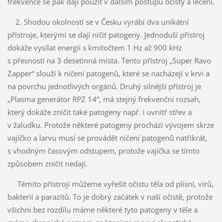
frekvence se pak dají použít v dalším postupu očisty a léčení.
2. Shodou okolností se v Česku vyrábí dva unikátní
přístroje, kterými se dají ničit patogeny. Jednoduší přístroj
dokáže vysílat energii s kmitočtem 1 Hz až 900 kHz
s přesností na 3 desetinná místa. Tento přístroj „Super Ravo
Zapper“ slouží k ničení patogenů, které se nacházejí v krvi a
na povrchu jednotlivých orgánů. Druhý silnější přístroj je
„Plasma generátor RPZ 14“, má stejný frekvenční rozsah,
který dokáže zničit také patogeny např. i uvnitř střev a
v žaludku. Protože některé patogeny prochází vývojem skrze
vajíčko a larvu musí se provádět ničení patogenů natřikrát,
s vhodným časovým odstupem, protože vajíčka se tímto
způsobem zničit nedají.
Těmito přístroji můžeme vyřešit očistu těla od plísní, virů,
bakterií a parazitů. To je dobrý začátek v naší očistě, protože
všichni bez rozdílu máme některé tyto patogeny v těle a