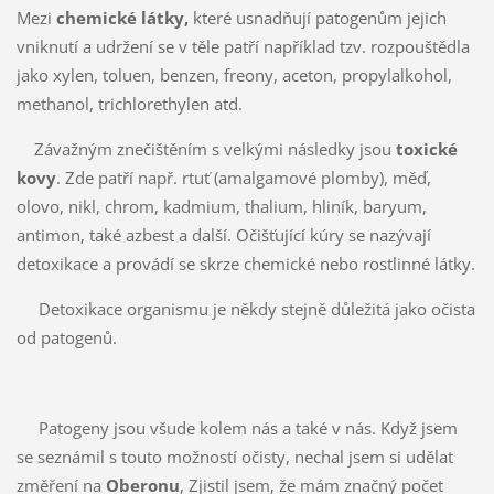
Mezi
chemické látky,
které usnadňují patogenům jejich
vniknutí a udržení se v těle patří například tzv. rozpouštědla
jako xylen, toluen, benzen, freony, aceton, propylalkohol,
methanol, trichlorethylen atd.
Závažným znečištěním s velkými následky jsou
toxické
kovy
. Zde patří např. rtuť (amalgamové plomby), měď,
olovo, nikl, chrom, kadmium, thalium, hliník, baryum,
antimon, také azbest a další. Očišťující kúry se nazývají
detoxikace a provádí se skrze chemické nebo rostlinné látky.
Detoxikace organismu je někdy stejně důležitá jako očista
od patogenů.
Patogeny jsou všude kolem nás a také v nás. Když jsem
se seznámil s touto možností očisty, nechal jsem si udělat
změření na
Oberonu
, Zjistil jsem, že mám značný počet