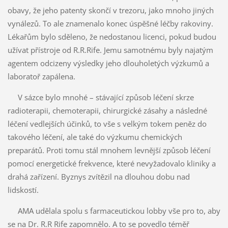
obavy, že jeho patenty skončí v trezoru, jako mnoho jiných
vynálezů. To ale znamenalo konec úspěšné léčby rakoviny.
Lékařům bylo sděleno, že nedostanou licenci, pokud budou
užívat přístroje od R.R.Rife. Jemu samotnému byly najatým
agentem odcizeny výsledky jeho dlouholetých výzkumů a
laboratoř zapálena.
V sázce bylo mnohé – stávající způsob léčení skrze
radioterapii, chemoterapii, chirurgické zásahy a následné
léčení vedlejších účinků, to vše s velkým tokem peněz do
takového léčení, ale také do výzkumu chemických
preparátů. Proti tomu stál mnohem levnější způsob léčení
pomocí energetické frekvence, které nevyžadovalo kliniky a
drahá zařízení. Byznys zvítězil na dlouhou dobu nad
lidskostí.
AMA udělala spolu s farmaceutickou lobby vše pro to, aby
se na Dr. R.R Rife zapomnělo. A to se povedlo téměř