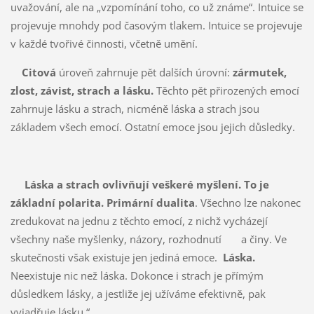
uvažování, ale na „vzpomínání toho, co už známe“. Intuice se
projevuje mnohdy pod časovým tlakem. Intuice se projevuje
v každé tvořivé činnosti, včetně umění.
Citová
úroveň zahrnuje pět dalších úrovní:
zármutek,
zlost, závist, strach a lásku.
Těchto pět přirozených emocí
zahrnuje lásku a strach, nicméně láska a strach jsou
základem všech emocí. Ostatní emoce jsou jejich důsledky.
Láska a strach ovlivňují veškeré myšlení. To je
základní polarita. Primární dualita
. Všechno lze nakonec
zredukovat na jednu z těchto emocí, z nichž vycházejí
všechny naše myšlenky, názory, rozhodnutí a činy. Ve
skutečnosti však existuje jen jediná emoce.
Láska.
Neexistuje nic než láska. Dokonce i strach je přímým
důsledkem lásky, a jestliže jej užíváme efektivně, pak
vyjadřuje lásku.“