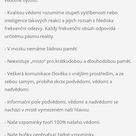
- Kvalitou vědomí rozumíme stupeň vytříbenosti nebo
inteligence takových reakcí a jejich rozsah z hlediska
frekvenční odezvy. Každý frekvenční obsah odpovídá
určitému pásmu reality.
- V mozku nemáme žádnou paměť.
- Neexistuje „místo“ pro krátkodobou a dlouhodobou paměť.
- Veškerá komunikace člověka s vnějším prostředím, a ze
sebou samým, probíhá skrze podvědomí, vědomí a
nadvědomí.
- Informační pole podvědomí, vědomí a nadvědomí se
nachází v místě vymezeném naší hlavou.
- Naše vzpomínky tvoří 100% našeho vědomí.
- Naše buňky neobsahují žádné vzpomínky.