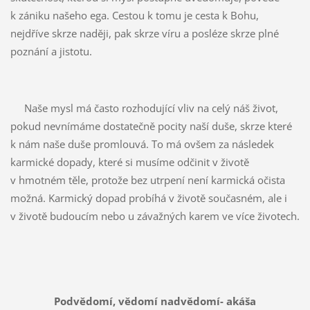
k zániku našeho ega. Cestou k tomu je cesta k Bohu,
nejdříve skrze naději, pak skrze víru a posléze skrze plné
poznání a jistotu.
Naše mysl má často rozhodující vliv na celý náš život,
pokud nevnímáme dostatečně pocity naší duše, skrze které
k nám naše duše promlouvá. To má ovšem za následek
karmické dopady, které si musíme odčinit v životě
v hmotném těle, protože bez utrpení není karmická očista
možná. Karmický dopad probíhá v životě současném, ale i
v životě budoucím nebo u závažných karem ve více životech.
Podvědomí, vědomí nadvědomí- akáša