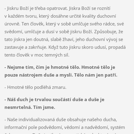
- Jiskru Boží je třeba opatrovat. Jiskra Boží se roznítí
v každém tvoru, který dosáhne určité kvality duchovní
úrovně. Ten člověk, který v sobě umlčuje svého rádce, své
svědomí, umlčuje a dusí v sobě jiskru Boží. Způsobuje, že
tato jiskra jen doutná, slabě žhaví, jeho duchovní vývoj se
zastavuje a zakrňuje. Když tuto jiskru skoro udusí, propadá
tento člověk v moc temných sil.
- Nejsme tím, čím je hmotné tělo. Hmotné tělo je
pouze nástrojem duše a mysli. Tělo nám jen patří.
- Hmotné tělo podléhá zmaru.
- Náš duch je trvalou součástí duše a duše je
nesmrtelná. Tím jsme.
- Naše individualizovaná duše obsahuje našeho ducha,
informační pole podvědomí, vědomí a nadvědomí, systém