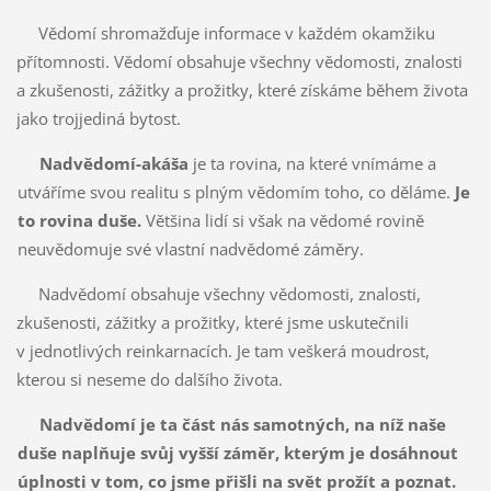
Vědomí shromažďuje informace v každém okamžiku
přítomnosti. Vědomí obsahuje všechny vědomosti, znalosti
a zkušenosti, zážitky a prožitky, které získáme během života
jako trojjediná bytost.
Nadvědomí-
akáša
je ta rovina, na které vnímáme a
utváříme svou realitu s plným vědomím toho, co děláme.
Je
to rovina duše.
Většina lidí si však na vědomé rovině
neuvědomuje své vlastní nadvědomé záměry.
Nadvědomí obsahuje všechny vědomosti, znalosti,
zkušenosti, zážitky a prožitky, které jsme uskutečnili
v jednotlivých reinkarnacích. Je tam veškerá moudrost,
kterou si neseme do dalšího života.
Nadvědomí je ta část nás samotných, na níž naše
duše naplňuje svůj vyšší záměr, kterým je dosáhnout
úplnosti v tom, co jsme přišli na svět prožít a poznat.