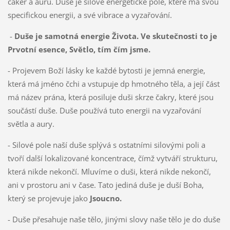
čaker a auru. Duše je silové energetické pole, které má svou
specifickou energii, a své vibrace a vyzařování.
-
Duše je samotná energie Života. Ve skutečnosti to je
Prvotní esence, Světlo, tím čím jsme.
- Projevem Boží lásky ke každé bytosti je jemná energie,
která má jméno čchi a vstupuje dp hmotného těla, a její část
má název prána, která posiluje duši skrze čakry, které jsou
součástí duše. Duše používá tuto energii na vyzařování
světla a aury.
- Silové pole naší duše splývá s ostatními silovými poli a
tvoří další lokalizované koncentrace, čímž vytváří strukturu,
která nikde nekončí. Mluvíme o duši, která nikde nekončí,
ani v prostoru ani v čase. Tato jediná duše je duší Boha,
který se projevuje jako
Jsoucno.
- Duše přesahuje naše tělo, jinými slovy naše tělo je do duše