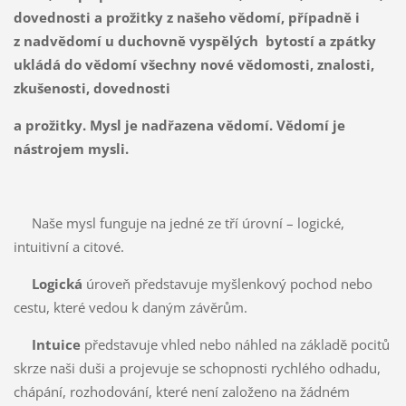
dovednosti a prožitky z našeho vědomí, případně i
z nadvědomí u duchovně vyspělých bytostí a zpátky
ukládá do vědomí všechny nové vědomosti, znalosti,
zkušenosti, dovednosti
a prožitky. Mysl je nadřazena vědomí. Vědomí je
nástrojem mysli.
Naše mysl funguje na jedné ze tří úrovní – logické,
intuitivní a citové.
Logická
úroveň představuje myšlenkový pochod nebo
cestu, které vedou k daným závěrům.
Intuice
představuje vhled nebo náhled na základě pocitů
skrze naši duši a projevuje se schopnosti rychlého odhadu,
chápání, rozhodování, které není založeno na žádném