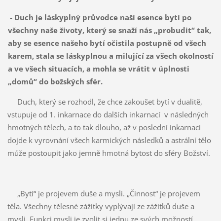
- Duch je láskyplný průvodce naší esence bytí po
všechny naše životy, který se snaží nás „probudit“ tak,
aby se esence našeho bytí očistila postupně od všech
karem, stala se láskyplnou a milující za všech okolností
a ve všech situacích, a mohla se vrátit v úplnosti
„domů“ do božských sfér.
Duch, který se rozhodl, že chce zakoušet bytí v dualitě,
vstupuje od 1. inkarnace do dalších inkarnací v následných
hmotných tělech, a to tak dlouho, až v poslední inkarnaci
dojde k vyrovnání všech karmických následků a astrální tělo
může postoupit jako jemně hmotná bytost do sféry Božství.
„Bytí“ je projevem duše a mysli. „Činnost“ je projevem
těla. Všechny tělesné zážitky vyplývají ze zážitků duše a
mysli. Funkci mysli je zvolit si jednu ze svých možností