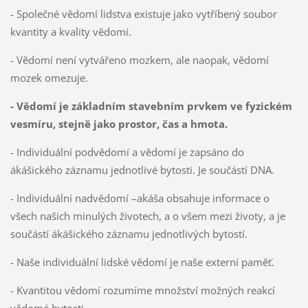
- Společné vědomí lidstva existuje jako vytříbený soubor
kvantity a kvality vědomí.
- Vědomí není vytvářeno mozkem, ale naopak, vědomí
mozek omezuje.
- Vědomí je základním stavebním prvkem ve fyzickém
vesmíru, stejně jako prostor, čas a hmota.
- Individuální podvědomí a vědomí je zapsáno do
ákášického záznamu jednotlivé bytosti. Je součástí DNA.
- Individuální nadvědomí –akáša obsahuje informace o
všech našich minulých životech, a o všem mezi životy, a je
součástí ákášického záznamu jednotlivých bytostí.
- Naše individuální lidské vědomí je naše externí paměť.
- Kvantitou vědomí rozumíme množství možných reakcí
vědomé bytosti.