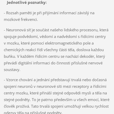
Jednotlivé poznatky:
- Rozsah paměti je při přijímání informací závislý na
mozkové frekvenci.
- Neuronová síť je součást našeho lidského procesoru, která
spojuje podvědomí, vědomí a nadvědomí s řídícími centry
v mozku, které pomocí elektromagnetického pole a
chemických reakcí řídí všechny části těla, doslova každou
buňku. V každém řídícím centru se nachází dekodér, který
převádí digitální informaci do činnosti příslušné nervové
soustavy.
- Vzorce chování a jednání představují trvalá nebo dočasná
spojení neuronů v neuronové síti mezi receptory a řídícími
centry mozku, které přináší stejné odpovědi mysli a těla na
stejné podněty. To je patrno především u všech emocí, které
člověk prožívá. Tato trvalá spojení umožňují velkou rychlost
odezvy těla na příslušné podněty.