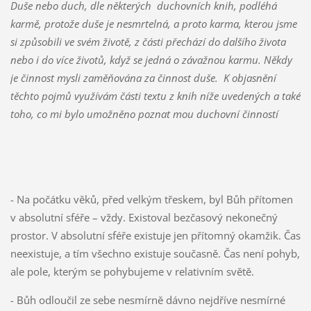
Duše nebo duch, dle některých duchovních knih, podléhá
karmě, protože duše je nesmrtelná, a proto karma, kterou jsme
si způsobili ve svém životě, z části přechází do dalšího života
nebo i do více životů, když se jedná o závažnou karmu. Někdy
je činnost mysli zaměňována za činnost duše. K objasnění
těchto pojmů využívám části textu z knih níže uvedených a také
toho, co mi bylo umožněno poznat mou duchovní činností
- Na počátku věků, před velkým třeskem, byl Bůh přítomen
v absolutní sféře – vždy. Existoval bezčasový nekonečný
prostor. V absolutní sféře existuje jen přítomný okamžik. Čas
neexistuje, a tím všechno existuje současně. Čas není pohyb,
ale pole, kterým se pohybujeme v relativním světě.
- Bůh odloučil ze sebe nesmírně dávno nejdříve nesmírné