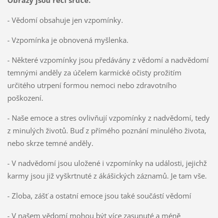
Obrazy jsou řečí srdce.
- Vědomí obsahuje jen vzpomínky.
- Vzpomínka je obnovená myšlenka.
- Některé vzpomínky jsou předávány z vědomí a nadvědomí
temnými anděly za účelem karmické očisty prožitím
určitého utrpení formou nemoci nebo zdravotního
poškození.
- Naše emoce a stres ovlivňují vzpomínky z nadvědomí, tedy
z minulých životů. Buď z přímého poznání minulého života,
nebo skrze temné anděly.
- V nadvědomí jsou uložené i vzpomínky na události, jejichž
karmy jsou již vyškrtnuté z ákášických záznamů. Je tam vše.
- Zloba, zášť a ostatní emoce jsou také součástí vědomí
- V našem vědomí mohou být více zasunuté a méně