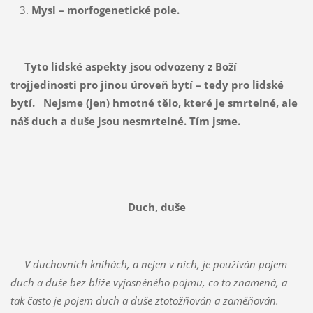
Mysl – morfogenetické pole.
Tyto lidské aspekty jsou odvozeny z Boží
trojjedinosti pro jinou úroveň bytí – tedy pro lidské
bytí. Nejsme (jen) hmotné tělo, které je smrtelné, ale
náš duch a duše jsou nesmrtelné. Tím jsme.
Duch, duše
V duchovních knihách, a nejen v nich, je používán pojem
duch a duše bez blíže vyjasněného pojmu, co to znamená, a
tak často je pojem duch a duše ztotožňován a zaměňován.