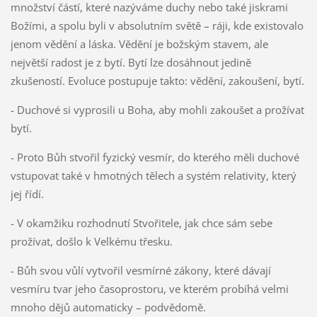
množství částí, které nazýváme duchy nebo také jiskrami
Božími, a spolu byli v absolutním světě – ráji, kde existovalo
jenom vědění a láska. Vědění je božským stavem, ale
největší radost je z bytí. Bytí lze dosáhnout jedině
zkušeností. Evoluce postupuje takto: vědění, zakoušení, bytí.
- Duchové si vyprosili u Boha, aby mohli zakoušet a prožívat
bytí.
- Proto Bůh stvořil fyzický vesmír, do kterého měli duchové
vstupovat také v hmotných tělech a systém relativity, který
jej řídí.
- V okamžiku rozhodnutí Stvořitele, jak chce sám sebe
prožívat, došlo k Velkému třesku.
- Bůh svou vůlí vytvořil vesmírné zákony, které dávají
vesmíru tvar jeho časoprostoru, ve kterém probíhá velmi
mnoho dějů automaticky – podvědomě.