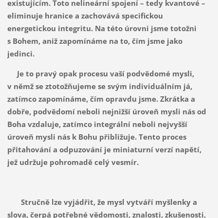
existujícím. Toto nelineární spojení – tedy kvantové –
eliminuje hranice a zachovává specifickou
energetickou integritu. Na této úrovni jsme totožni
s Bohem, aniž zapomínáme na to, čím jsme jako
jedinci.
Je to pravý opak procesu vaší podvědomé mysli,
v němž se ztotožňujeme se svým individuálním já,
zatímco zapomínáme, čím opravdu jsme. Zkrátka a
dobře, podvědomí neboli nejnižší úroveň mysli nás od
Boha vzdaluje, zatímco integrální neboli nejvyšší
úroveň mysli nás k Bohu přibližuje. Tento proces
přitahování a odpuzování je miniaturní verzí napětí,
jež udržuje pohromadě celý vesmír.
Stručně lze vyjádřit, že mysl vytváří myšlenky a
slova, čerpá potřebné vědomosti, znalosti, zkušenosti,