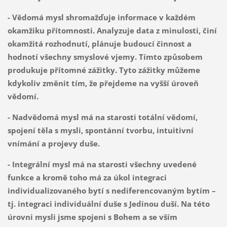
- Vědomá mysl shromažďuje informace v každém
okamžiku přítomnosti. Analyzuje data z minulosti, činí
okamžitá rozhodnutí, plánuje budoucí činnost a
hodnotí všechny smyslové vjemy. Tímto způsobem
produkuje přítomné zážitky. Tyto zážitky můžeme
kdykoliv změnit tím, že přejdeme na vyšší úroveň
vědomí.
- Nadvědomá mysl má na starosti totální vědomí,
spojení těla s mysli, spontánní tvorbu, intuitivní
vnímání a projevy duše.
- Integrální mysl má na starosti všechny uvedené
funkce a kromě toho má za úkol integraci
individualizovaného bytí s nediferencovaným bytím –
tj. integraci individuální duše s Jedinou duší. Na této
úrovni mysli jsme spojeni s Bohem a se vším