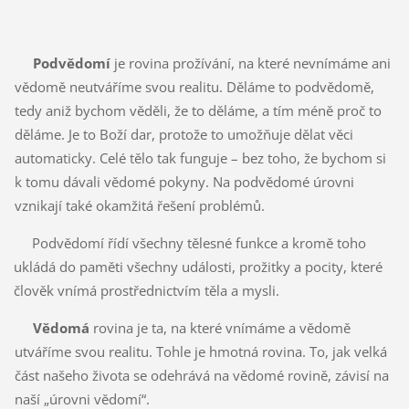
Podvědomí
je rovina prožívání, na které nevnímáme ani
vědomě neutváříme svou realitu. Děláme to podvědomě,
tedy aniž bychom věděli, že to děláme, a tím méně proč to
děláme. Je to Boží dar, protože to umožňuje dělat věci
automaticky. Celé tělo tak funguje – bez toho, že bychom si
k tomu dávali vědomé pokyny. Na podvědomé úrovni
vznikají také okamžitá řešení problémů.
Podvědomí řídí všechny tělesné funkce a kromě toho
ukládá do paměti všechny události, prožitky a pocity, které
člověk vnímá prostřednictvím těla a mysli.
Vědomá
rovina je ta, na které vnímáme a vědomě
utváříme svou realitu. Tohle je hmotná rovina. To, jak velká
část našeho života se odehrává na vědomé rovině, závisí na
naší „úrovni vědomí“.