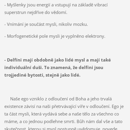
- Myšlenky jsou energií a vstupují na základě vibrací
superstrun nejdříve do vědomí.
- Vnímání je součást mysli, nikoliv mozku.
- Morfogenetické pole mysli je vyplněno elektrony.
- Delfíni mají obdobně jako lidé mysl a mají také
individuální duši. To znamená, že delfíni jsou
trojjediné bytosti, stejně jako lidé.
Naše ego vzniklo z odloučení od Boha a jeho trvalá
existence závisí na naši přetrvávající víře v odloučení. Ego je
ta část mysli, která vydává sebe a naše tělo za všechno co
máme, a co jednou podlehne smrti. Bůh nám dal vše a tato
skutečnost, kterou si mysl postupně uvědomuje, povede