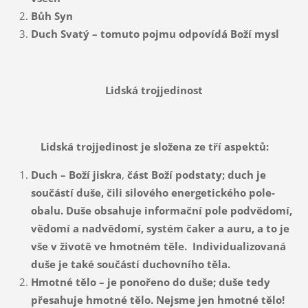
Bůh Syn
Duch Svatý – tomuto pojmu odpovídá Boží mysl
Lidská trojjedinost
Lidská trojjedinost je složena ze tří aspektů:
Duch – Boží jiskra
,
část Boží podstaty; duch je
součástí duše, čili silového energetického pole-
obalu. Duše obsahuje informační pole podvědomí,
vědomí a nadvědomí, systém čaker a auru, a to je
vše v životě ve hmotném těle. Individualizovaná
duše je také součástí duchovního těla.
Hmotné tělo – je ponořeno do duše; duše tedy
přesahuje hmotné tělo. Nejsme jen hmotné tělo!