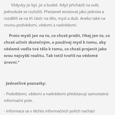
Vždycky jsi byl, jsi a budeš. Když přicházíš na svět,
jednoduše se rozložíš. Přestaneš existovat jako jednota a
rozdělíš se na tři části: na tělo, mysl a duši. Anebo také na
rovinu podvědomí, vědomí a nadvědomí.
Proto mysli jen na to, co chceš prožít, říkej jen to, co
chceš učinit skutečným, a používej mysl k tomu, aby
vědomě vedla tvé tělo k tomu, co chceš projevit jako
svou nejvyšší realitu. Tak totiž tvoříš na vědomé
úrovni.“
Jednotlivé poznatky:
- Podvědomí, vědomí a nadvědomí představují samostatná
informační pole.
- Informace se v těchto informačních polích nachází