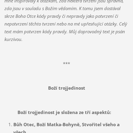
mne inspirovaly k otázkám, zda některá tvrzení jsou správná,
zda jsou v souladu s Božím vědomím. K tomu jsem dostával
skrze Boha Otce kódy pravdy či nepravdy jako potvrzení či
nepotvrzení těchto tvrzení nebo na mé upřesňující otázky. Celý
text mám potvrzen kódy pravdy. Můj doprovodný text je psán
kurzívou.
***
Boží trojjedinost
Boží trojjedinost je složena ze tří aspektů:
Bůh Otec, Boží Matka-Bohyně, Stvořitel všeho a
všech