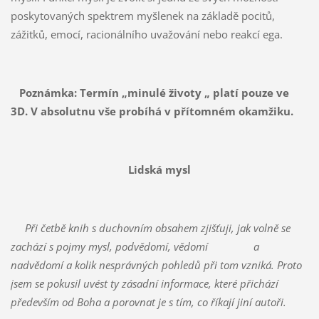
poskytovaných spektrem myšlenek na základě pocitů,
zážitků, emocí, racionálního uvažování nebo reakcí ega.
Poznámka: Termín „minulé životy „ platí pouze ve
3D. V absolutnu vše probíhá v přítomném okamžiku.
Lidská mysl
Při četbě knih s duchovním obsahem zjišťuji, jak volně se
zachází s pojmy mysl, podvědomí, vědomí a
nadvědomí a kolik nesprávných pohledů při tom vzniká. Proto
jsem se pokusil uvést ty zásadní informace, které přichází
především od Boha a porovnat je s tím, co říkají jiní autoři.