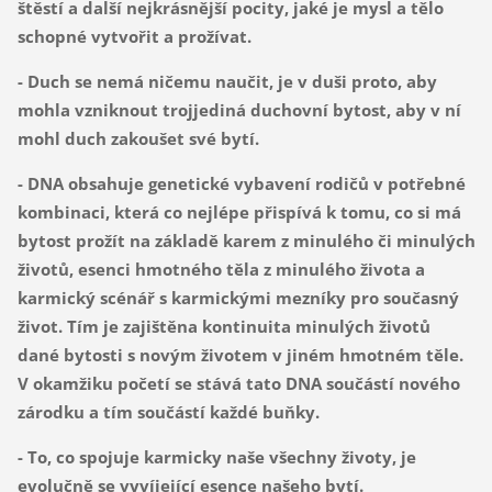
štěstí a další nejkrásnější pocity, jaké je mysl a tělo
schopné vytvořit a prožívat.
- Duch se nemá ničemu naučit, je v duši proto, aby
mohla vzniknout trojjediná duchovní bytost, aby v ní
mohl duch zakoušet své bytí.
- DNA obsahuje genetické vybavení rodičů v potřebné
kombinaci, která co nejlépe přispívá k tomu, co si má
bytost prožít na základě karem z minulého či minulých
životů, esenci hmotného těla z minulého života a
karmický scénář s karmickými mezníky pro současný
život. Tím je zajištěna kontinuita minulých životů
dané bytosti s novým životem v jiném hmotném těle.
V okamžiku početí se stává tato DNA součástí nového
zárodku a tím součástí každé buňky.
- To, co spojuje karmicky naše všechny životy, je
evolučně se vyvíjející esence našeho bytí.