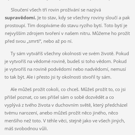
Sloučení všech tří rovin prožívání se nazývá
supravědomí.
Je to stav, kdy se všechny roviny sloučí a pak
prostoupí. Tím dospíváme do stavu ryzího bytí. Toto bytí je
nejvyšším zdrojem tvoření v našem nitru. Můžeme ho prožít
před svou „smrtí“, nebo až po ní.
Ty sám vytváříš všechny okolnosti ve svém životě. Pokud
je vytvoříš na vědomé rovině, budeš si toho vědom. Pokud
je vytvoříš na rovině podvědomí nebo nadvědomí, nemusí
to tak být. Ale i přesto jsi ty okolnosti stvořil ty sám.
Ale můžeš prožít cokoli, co chceš. Můžeš prožít to, co jsi
přišel poznat, co ses přišel sám o sobě dozvědět a co
vyplývá z tvého života v duchovním světě, který předcházel
tvému narození, anebo můžeš prožít něco jiného, něco
menšího než toto. V téhle věci, stejně jako ve všech jiných,
máš svobodnou vůli.