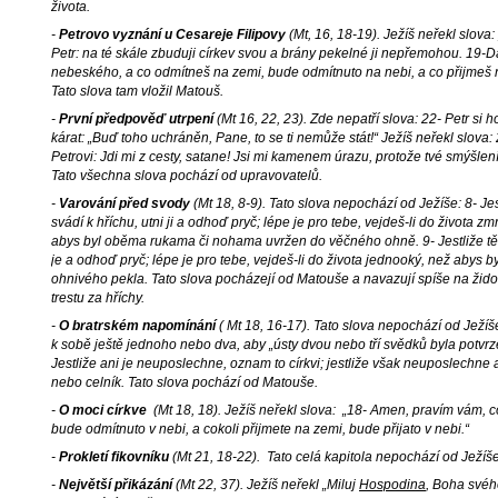
života.
-
Petrovo vyznání u Cesareje Filipovy
(Mt, 16, 18-19). Ježíš neřekl slova: „
Petr: na té skále zbuduji církev svou a brány pekelné ji nepřemohou. 19-Dám
nebeského, a co odmítneš na zemi, bude odmítnuto na nebi, a co přijmeš na
Tato slova tam vložil Matouš.
-
První předpověď utrpení
(Mt 16, 22, 23). Zde nepatří slova: 22- Petr si 
kárat: „Buď toho uchráněn, Pane, to se ti nemůže stát!“ Ježíš neřekl slova: 2
Petrovi: Jdi mi z cesty, satane! Jsi mi kamenem úrazu, protože tvé smýšlení
Tato všechna slova pochází od upravovatelů.
-
Varování před svody
(Mt 18, 8-9). Tato slova nepochází od Ježíše: 8- Je
svádí k hříchu, utni ji a odhoď pryč; lépe je pro tebe, vejdeš-li do života
abys byl oběma rukama či nohama uvržen do věčného ohně. 9- Jestliže tě t
je a odhoď pryč; lépe je pro tebe, vejdeš-li do života jednooký, než abys
ohnivého pekla. Tato slova pocházejí od Matouše a navazují spíše na žid
trestu za hříchy.
-
O bratrském napomínání
( Mt 18, 16-17). Tato slova nepochází od Ježíše:
k sobě ještě jednoho nebo dva, aby „ústy dvou nebo tří svědků byla potvr
Jestliže ani je neuposlechne, oznam to církvi; jestliže však neuposlechne an
nebo celník. Tato slova pochází od Matouše.
-
O moci církve
(Mt 18, 18). Ježíš neřekl slova: „18- Amen, pravím vám, c
bude odmítnuto v nebi, a cokoli přijmete na zemi, bude přijato v nebi.“
-
Prokletí fikovníku
(Mt 21, 18-22). Tato celá kapitola nepochází od Ježíš
-
Největší přikázání
(Mt 22, 37). Ježíš neřekl „Miluj
Hospodina
, Boha svéh