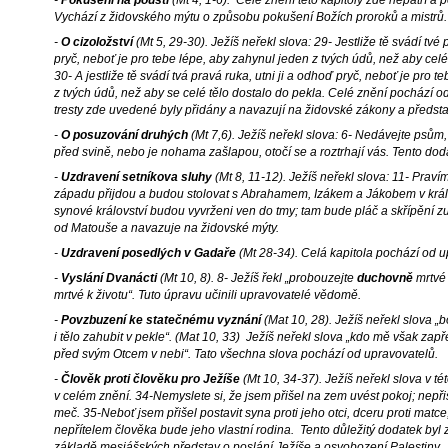
-
Pokušení na poušti
(Mt 4, 1-6). Celé znění této kapitoly zde nepatří a
Vychází z židovského mýtu o způsobu pokušení Božích proroků a mistrů.
-
O cizoložství
(Mt 5, 29-30). Ježíš neřekl slova: 29- Jestliže tě svádí tvé
pryč, neboť je pro tebe lépe, aby zahynul jeden z tvých údů, než aby celé
30- A jestliže tě svádí tvá pravá ruka, utni ji a odhoď pryč, neboť je pro 
z tvých údů, než aby se celé tělo dostalo do pekla. Celé znění pochází 
tresty zde uvedené byly přidány a navazují na židovské zákony a představ
-
O posuzování druhých
(Mt 7,6). Ježíš neřekl slova: 6- Nedávejte psům,
před svině, nebo je nohama zašlapou, otočí se a roztrhají vás. Tento do
-
Uzdravení setníkova sluhy
(Mt 8, 11-12). Ježíš neřekl slova: 11- Prav
západu přijdou a budou stolovat s Abrahamem, Izákem a Jákobem v král
synové království budou vyvrženi ven do tmy; tam bude pláč a skřípění 
od Matouše a navazuje na židovské mýty.
-
Uzdravení posedlých v Gadaře
(Mt 28-34). Celá kapitola pochází od u
-
Vyslání Dvanácti
(Mt 10, 8). 8- Ježíš řekl „probouzejte
duchovně
mrtvé 
mrtvé k životu“. Tuto úpravu učinili upravovatelé vědomě.
-
Povzbuzení ke statečnému vyznání
(Mat 10, 28). Ježíš neřekl slova „b
i tělo zahubit v pekle“. (Mat 10, 33) Ježíš neřekl slova „kdo mě však zapře
před svým Otcem v nebi“. Tato všechna slova pochází od upravovatelů.
-
Člověk proti člověku pro Ježíše
(Mt 10, 34-37). Ježíš neřekl slova v tét
v celém znění. 34-Nemyslete si, že jsem přišel na zem uvést pokoj; nepři
meč. 35-Neboť jsem přišel postavit syna proti jeho otci, dceru proti matce,
nepřítelem člověka bude jeho vlastní rodina. Tento důležitý dodatek byl 
základě mesiášských představ o poslání Ježíše a osvobození Palestiny. 