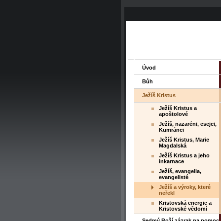
Úvod
Bůh
Ježíš Kristus
Ježíš Kristus a
apoštolové
Ježíš, nazaréni, esejci,
Kumránci
Ježíš Kristus, Marie
Magdalská
Ježíš Kristus a jeho
inkarnace
Ježíš, evangelia,
evangelisté
Ježíš a výroky, které
neřekl
Kristovská energie a
Kristovské vědomí
Sedmý Boží zázrak na pomoc