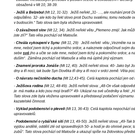
obsažená v Mt 10, 38-39.
-
Ježíš a Belzebul
(Mt 12, 31-32). Ježíš neřekl „31- …, ale rouhání prot
odpuštěno. 32- ale kdo by řekl slovo proti Duchu svatému, tomu nebude o
v budoucím.“ Tato slova tam byla vložena upravovateli.
-
O závažnosti slov
(Mt 12, 34). Ježíš neřekl větu „Plemeno zmijí: Jak můž
jste zlí?“ Tato věta pochází od Matouše.
-
Chvála vykoupení v Synu
(Mt 11, 29) Ježíš neřekl větu „Vezměte na 
mne, neboť jsem tichý a pokorného srdce; a naleznete odpočinutí svým d
sebe
své
jho a učte se ode mne, neboť jsem tichý a pokorného srdce; a n
duším“. Záměna pochází od Matouše a věta má úplně jiný význam.
-
Znamení proroka Jonáše
(Mt 12, 40). Ježíš neřekl slova: 40- Jako byl J
dny a tři noci, tak bude Syn člověka tři dny a tři noci v srdci země. Věta p
-
O návratu nečistého ducha
(Mt 12,43-45). Celá kapitola pochází jen od
-
Ježíšova rodina
(Mt 12, 48-49). Ježíš neřekl slova: „48-On však odpověd
je má matka a kdo jsou moji bratři?“ 49- Ukázal na své učedníky a řekl: „Hl
Tato slova zde byla vložena upravovateli a představují potlačení významu 
kazatelské činnosti.
-
Výklad podobenství o pleveli
(Mt 13, 36-43). Celá kapitola nepochází o
upravovatelů.
-
Podobenství o rybářské sítí
(Mt 13, 49-50). Ježíš neřekl slova: „49-Tak b
vyjdou andělé, oddělí zlé od spravedlivých 50- a hodí je do ohnivé pece; 
zubů“. Tato slova pochází od Matouše a ukazují spíše na židovskou pře