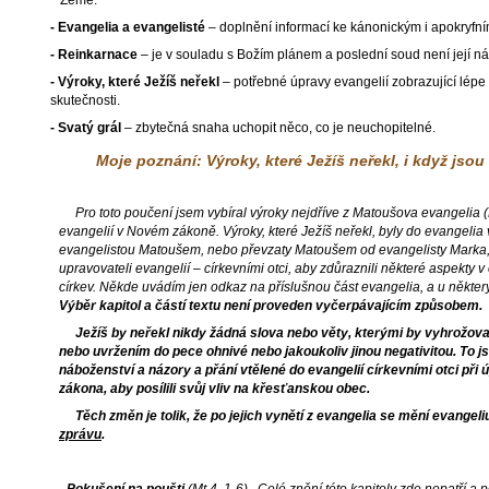
Země.
- Evangelia a evangelisté
– doplnění informací ke kánonickým i apokryfní
- Reinkarnace
– je v souladu s Božím plánem a poslední soud není její n
- Výroky, které Ježíš neřekl
– potřebné úpravy evangelií zobrazující lépe 
skutečnosti.
- Svatý grál
– zbytečná snaha uchopit něco, co je neuchopitelné.
Moje poznání: Výroky, které Ježíš neřekl, i když jsou
Pro toto poučení jsem vybíral výroky nejdříve z Matoušova evangelia (Mt)
evangelií v Novém zákoně. Výroky, které Ježíš neřekl, byly do evangel
evangelistou Matoušem, nebo převzaty Matoušem od evangelisty Marka,
upravovateli evangelií – církevními otci, aby zdůraznili některé aspekty v
církev. Někde uvádím jen odkaz na příslušnou část evangelia, a u někter
Výběr kapitol a částí textu není proveden vyčerpávajícím způsobem.
Ježíš by neřekl nikdy žádná slova nebo věty, kterými by vyhrožova
nebo uvržením do pece ohnivé nebo jakoukoliv jinou negativitou. To j
náboženství a názory a přání vtělené do evangelií církevními otci při
zákona, aby posílili svůj vliv na křesťanskou obec.
Těch změn je tolik, že po jejich vynětí z evangelia se mění evange
zprávu
.