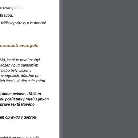
m evangeliím.
áhradou.
Ježíšovy výroky a historické
 součástí evangelií
, které je první ze čtyř
ia vloženy buď samotným
 nebo byly vloženy
 evangeliích, důležité pro
ých části uvádím celé znění.
l lidem peklem, ďáblem
sou pozůstatky mýtů z jiných
 úpravě textů Nového
lium opravdu v
dobrou