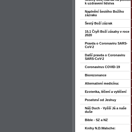
k uzdravení lidstva
Naplnění šestého Božího
zázraku
Šestý Boží zázrak
15.1 Čtyři Boží zásahy v roce
2020
Pravda o Coronaviru SARS-
CoV-2
Další pravda o Coronaviru
SARS-CoV-2
Coronavirus COVID-19
Biorezonance
Alternativní medicína:
Ezoterika, léčení a vyléčení
Poselství od Jeshuy
Náš Duch - Vyšší Já a naše
duše
Bible - SZ a NZ
Knihy N.D.Walsche: