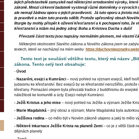
jejich představitelé zamysleli nad některými ortodoxními výroky, kte
zákoně. Mnozí církevní badatelé vyslovují různé domněnky o výrocích 
ale nemají žádnou oporu o jejich pravdivosti. Já tuto oporu a jistotu m
je pravdivé a mám tuto pravdu sdělit. Protože upřesněný obsah Nového
liturgie by mohly přispět k oživení křesťanství a k pochopení toho, že
křesťanství a islám má jediný zdroj: Boha a Kristova Ducha s duší!
Převzaté části textu jsou napsány normálním písmem, mé vlastní čás
Některými okolnostmi Starého zákona a Nového zákona jsem se zabýval
textech, které se nacházejí na mém webu
https://duchovnipoznatky.web
Tento text je součástí většího textu, který má název „Bi
zákona. Tento celý text obsahuje:
-
Úvod
-
Nazaréni, esejci a Kumránci
– nový pohled na význam esejců, kteří tvo
judaismu ke křesťanství. Bez esejců by se křesťanství nerozšířilo, protože e
křesťany. Pomazání olejem byla převzatá tradice z buddhismu do esejské 
náležitosti ke komunitě a úcty. Esejci nebyli Kumránci.
- Ježíš Kristus a jeho mise
– nový pohled na Ježíše a význam Ježíše Kris
- Marie Magdalská
– jiný obraz a význam; Marie Magdalská byla autorkou t
- Ježíšova rodina
– co mělo být v Novém zákoně utajeno a jaký to mělo 
- Některé inkarnace Ježíše Krista
na planetě Zemi
– co je z větší části
dějinách planety