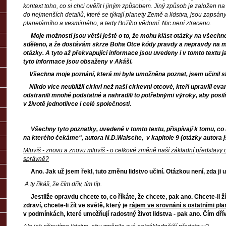
kontext toho, co si chci ověřit i jiným způsobem. Jiný způsob je založen na
do nejmenších detailů, které se týkají planety Země a lidstva, jsou zapsány
planetárního a vesmírného, a tedy Božího vědomí. Nic není ztraceno.
Moje možnosti jsou větší ještě o to, že mohu klást otázky na všechno
sděleno, a že dostávám skrze Boha Otce kódy pravdy a nepravdy na 
otázky. A tyto až překvapující informace jsou uvedeny i v tomto textu 
tyto informace jsou obsaženy v Akáši.
Všechna moje poznání, která mi byla umožněna poznat, jsem učinil s
Nikdo více neublížil církvi než naši církevní otcové, kteří upravili evange
odstranili mnohé podstatné a nahradili to potřebnými výroky, aby posilň
v životě jednotlivce i celé společnosti.
Všechny tyto poznatky, uvedené v tomto textu, přispívají k tomu, co 
na kterého čekáme“, autora N.D.Walsche, v kapitole 9 (otázky autora j
Mluvíš - znovu a znovu mluvíš - o celkové změně naší základní představy 
správně?
Ano. Jak už jsem řekl, tuto změnu lidstvo učiní. Otázkou není, zda ji u
A ty říkáš, že čím dřív, tím líp.
Jestliže opravdu chcete to, co říkáte, že chcete, pak ano. Chcete-li žít
zdraví, chcete-li žít ve světě, který je
rájem ve srovnání s ostatními pl
v podmínkách, které umožňují radostný život lidstva - pak ano. Čím dřív, 