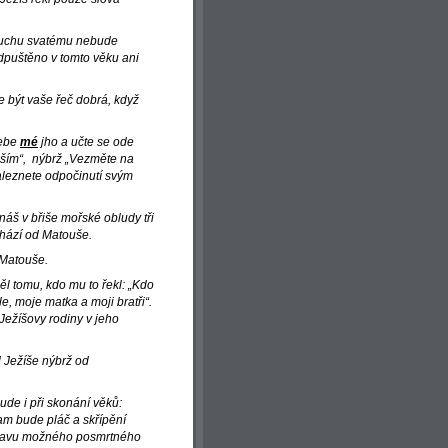
i Duchu svatému nebude
dpuštěno v tomto věku ani
e být vaše řeč dobrá, když
sebe
mé
jho a učte se ode
uším“, nýbrž „Vezměte na
aleznete odpočinutí svým
onáš v břiše mořské obludy tři
ochází od Matouše.
 Matouše.
ěl tomu, kdo mu to řekl: „Kdo
e, moje matka a moji bratři“.
Ježíšovy rodiny v jeho
d Ježíše nýbrž od
ude i při skonání věků:
tam bude pláč a skřípění
dstavu možného posmrtného