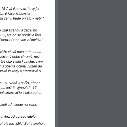
18-A já ti pravím, že ty jsi
 ti klíče království
 zemi, bude přijato v nebi.“
ho vzal stranou a začal ho
3- „Ale on se obrátil a řekl
 není z Boha, ale z člověka!“
stliže tě tvá ruka nebo noha
 zmrzačený nebo chromý, než
vé oko svádí k hříchu, vyrvi
 byl s oběma očima uvržen do
ovské zákony a představě o
 16- Nedá-li si říci, přiber
zena každá výpověď“. 17-
i církev, ať je ti jako pohan
okoli odmítnete na zemi,
e nýbrž od upravovatelů.
o“ ale jen „Miluj Boha svého“.