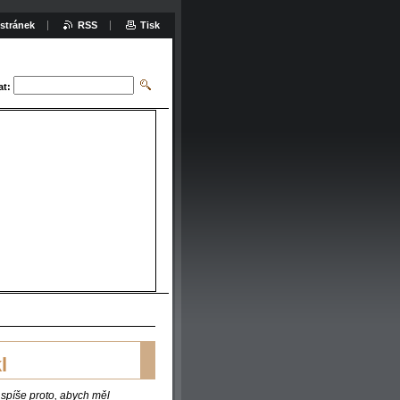
stránek
RSS
Tisk
at:
l
spíše proto, abych měl