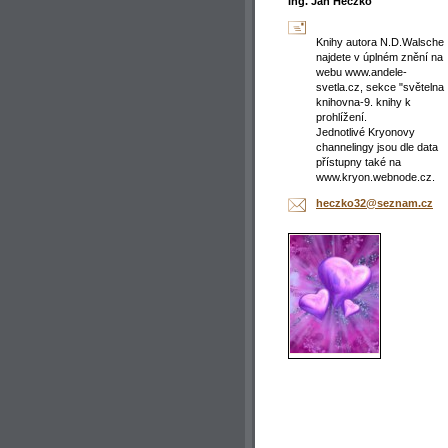
Ing. Jan Heczko
Knihy autora N.D.Walsche
najdete v úplném znění na
webu www.andele-
svetla.cz, sekce "světelna
knihovna-9. knihy k
prohlížení.
Jednotlivé Kryonovy
channelingy jsou dle data
přístupny také na
www.kryon.webnode.cz.
heczko32
@seznam.
cz