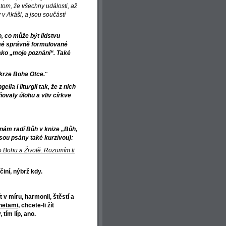
 tom, že všechny události, až
 v Akáši, a jsou součástí
, co může být lidstvu
mé správně formulované
jako „moje poznání“. Také
krze Boha Otce.¨
lia i liturgii tak, že z nich
ovaly úlohu a vliv církve
nám radí Bůh v knize „Bůh,
sou psány také kurzívou):
o Bohu a Životě. Rozumím ti
činí, nýbrž kdy.
 v míru, harmonii, štěstí a
anetami
, chcete-li žít
tím líp, ano.