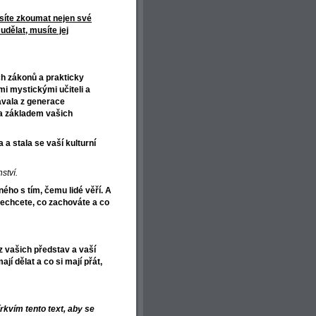
usíte zkoumat nejen své
udělat, musíte jej
h zákonů a prakticky
i mystickými učiteli a
dávala z generace
la základem vašich
 stala se vaší kulturní
ství.
ho s tím, čemu lidé věří. A
 nechcete, co zachováte a co
 z vašich představ a vaší
jí dělat a co si mají přát,
vím tento text, aby se