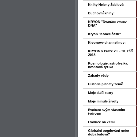
Knihy Heleny Šeblové:
Duchovní knihy:
KRYON "Dvanáct vrstev
DNA"
Kryon "Konec času"
Kryonovy channelingy:
KRYON v Praze 29. - 30. září
2018
Kosmologie, astrofyzika,
kvantová fyzika
Záhady vědy
Historie planety země
Moje další texty
Moje minulé životy
Evoluce svým vlastním
tvůrcem
Evoluce na Zemi
Globální oteplování nebo
doba ledová?