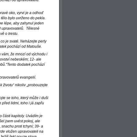
 pochází od upravovatelů.
 pravé oko, vyrvi je a odhoď
 tělo bylo uvrženo do pekla.
tebe lépe, aby zahynul jeden
od upravovatelů. Tělesné
ě o trestu.
 co je svaté. Neházejte perly
datek pochází od Matouše.
ím vám, že mnozí od východu i
ovství nebeském; 12- ale
zubů."Tento dodatek pochází
pravovatelů evangelií.
k životu“ nikoliv „probouzejte
ojte se toho, který může i duši
 před lidmi, toho i já zapřu
o části kapitoly. Uvádím je
šel jsem uvést pokoj, ale
 snachu proti tchyni; 39- a
zde vložen upravovateli na
Ježíš řekl pouze slova