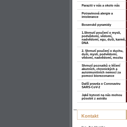
Paraziti v nás a okolo nás
Potravinová alergie a
intolerance
Bosenské pyramidy
1.Shrnutí poučení o mysli,
podvědomí, vědomí,
nadvědomí, egu, duši, karmě,
DNA
2. Shrnutí poučení o duchu,
duši, mysli, podvědomí,
vědomí, nadvědomí, mozku
Shrnutí poznatků o léčení
akutních, chronických a
autoimunitních nemocí za
pomoci biorezonance
Další pravda o Coronaviru
SARS-CoV-2
Jaké bytosti na nás mohou
působit z astrálu
Kontakt