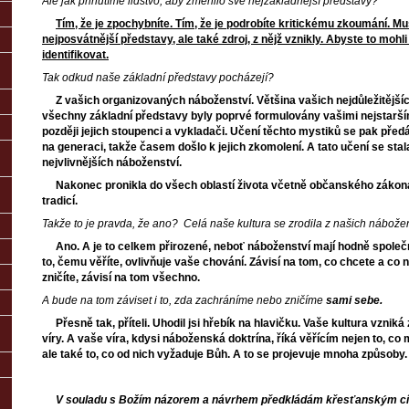
Ale jak přinutíme lidstvo, aby změnilo své nejzákladnější představy?
Tím, že je zpochybníte. Tím, že je podrobíte kritickému zkoumání. M
nejposvátnější představy, ale také zdroj, z nějž vznikly. Abyste to mohli 
identifikovat.
Tak odkud naše základní představy pocházejí?
Z vašich organizovaných náboženství. Většina vašich nejdůležitějšíc
všechny základní představy byly poprvé formulovány vašimi nejstarším
později jejich stoupenci a vykladači. Učení těchto mystiků se pak pře
na generaci, takže časem došlo k jejich zkomolení. A tato učení se sta
nejvlivnějších náboženství.
Nakonec pronikla do všech oblastí života včetně občanského zákona a
tradicí.
Takže to je pravda, že ano? Celá naše kultura se zrodila z našich nábožen
Ano. A je to celkem přirozené, neboť náboženství mají hodně společné
to, čemu věříte, ovlivňuje vaše chování. Závisí na tom, co chcete a co
zničíte, závisí na tom všechno.
A bude na tom záviset i to, zda zachráníme nebo zničíme
sami sebe.
Přesně tak, příteli. Uhodil jsi hřebík na hlavičku. Vaše kultura vzniká
víry. A vaše víra, kdysi náboženská doktrína, říká věřícím nejen to, co ma
ale také to, co od nich vyžaduje Bůh. A to se projevuje mnoha způsoby.
V souladu s Božím názorem a návrhem předkládám křesťanským círk