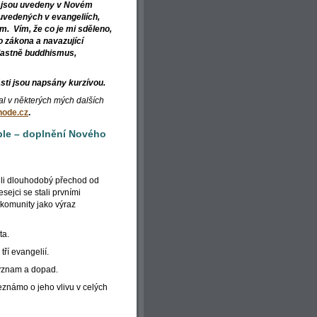
ré jsou uvedeny v Novém
uvedených v evangeliích,
ám. Vím, že co je mi sděleno,
 zákona a navazující
 vlastně buddhismus,
ti jsou napsány kurzívou.
 v některých mých dalších
node.cz
.
ble – doplnění Nového
řili dlouhodobý přechod od
sejci se stali prvními
komunity jako výraz
ta.
ří evangelií.
význam a dopad.
 neznámo o jeho vlivu v celých