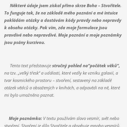
Některé údaje jsem získal přímo skrze Boha – Stvořitele.
To funguje tak, že na základě mého poznání a mé intuice
pokládám otázky a dostávám kódy pravdy nebo nepravdy
k obsahu otázky. Pak vím, zda moje formulace jsou
pravdivé nebo nepravdivé. Moje poznání a moje poznámky
jsou psány kurzivou.
Tento text představuje
stručný pohled
na“počátek věků“,
na tzv. „velký třesk“ a události, které vedly ke vzniku galaxií, a
tvar kosmického prostoru – stvoření, sestavený na základě
otázek vědců a obsažených v knihách, a odpovědi na ně, které
mi bylo umožněno poznat.
Moje poznámka:
V textu používám slovo vesmír, svět nebo
stvoření. Stvoření je dílo Stvořitele a obsahuje mnoho vesmírů,