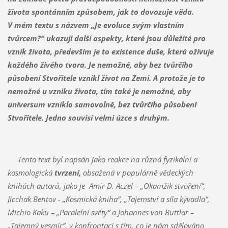
života spontánním způsobem, jak to dovozuje věda.
V mém textu s názvem „Je evoluce svým vlastním
tvůrcem?“ ukazuji další aspekty, které jsou důležité pro
vznik života, především je to existence duše, která oživuje
každého živého tvora. Je nemožné, aby bez tvůrčího
působení Stvořitele vznikl život na Zemi. A protože je to
nemožné u vzniku života, tím také je nemožné, aby
universum vzniklo samovolně, bez tvůrčího působení
Stvořitele. Jedno souvisí velmi úzce s druhým.
Tento text byl napsán jako reakce na různá fyzikální a
kosmologická
tvrzení,
obsažená v populárně vědeckých
knihách autorů, jako je Amir D. Aczel – „Okamžik stvoření“,
Jicchak Bentov - „Kosmická kniha“, „Tajemství a síla kyvadla“,
Michio Kaku – „Paralelní světy“ a Johannes von Buttlar –
„Tajemný vesmír“, v konfrontaci s tím, co je nám sdělováno