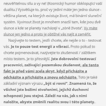
neuvěřitelnou sílu a vy ne! (Kosmický humor obklopující vaší
dualitu.) Vysvětluje to, proč vy jediní máte jen jedno slunce -
většina planet, na kterých existuje život, má binární sluneční
systém. Vyvinout život je mnohem snazší tam, kde jsou dvě
slunce a kde se planety nacházejí v „zóně života“.
Vy máte
slunce jen jedno a proto je obtížné vás najít a zaměřit.
Nazývejte to testem, jestli chcete, ale nejde o to - testovat
vás.
Je to pouze test energií a vibrací.
Proto pokud to
chcete pojmenovávat, nazývejte to zkušeností / zážitkem
místo testem. Je to přesnější.
Jste dobrovolní testovací
pracovníci, zažívající pozemskou zkušenost,
ale tento
fakt je před vámi
zcela skryt, když přicházíte a
odcházíte a přicházíte a znovu odcházíte
.
Toto je také
základní význam výrazu
„být si rovni“
.
Znamená to, že
všichni jste božími stvořeními, jejichž duchovní
schopnosti jsou stejné. Záleží na vás, jak s nimi
naložíte, abyste změnili realitu svou i této planety.