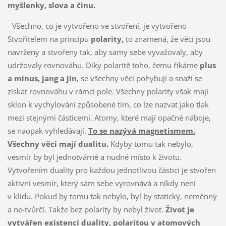
myšlenky, slova a činu.
- Všechno, co je vytvořeno ve stvoření, je vytvořeno
Stvořitelem na principu
polarity,
to znamená, že věci jsou
navrženy a stvořeny tak, aby samy sebe vyvažovaly, aby
udržovaly rovnováhu. Díky polaritě toho, čemu říkáme
plus
a mínus, jang a jin
, se všechny věci pohybují a snaží se
získat rovnováhu v rámci pole. Všechny polarity však mají
sklon k vychylování způsobené tím, co lze nazvat jako tlak
mezi stejnými částicemi. Atomy, které mají opačné náboje,
se naopak vyhledávají.
To se nazývá magnetismem.
Všechny věci mají dualitu.
Kdyby tomu tak nebylo,
vesmír by byl jednotvárné a nudné místo k životu.
Vytvořením duality pro každou jednotlivou částici je stvořen
aktivní vesmír, který sám sebe vyrovnává a nikdy není
v klidu. Pokud by tomu tak nebylo, byl by statický, neměnný
a ne-tvůrčí. Takže bez polarity by nebyl život.
Život je
vytvářen existencí duality, polaritou v atomových