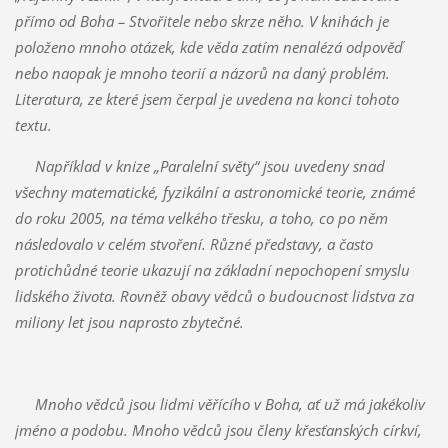
přímo od Boha – Stvořitele nebo skrze něho. V knihách je
položeno mnoho otázek, kde věda
zatím nenalézá odpověď
nebo naopak je mnoho teorií a názorů na daný problém.
Literatura, ze které jsem čerpal je uvedena na konci tohoto
textu.
Například v knize „Paralelní světy“ jsou uvedeny snad
všechny matematické, fyzikální a astronomické teorie, známé
do roku 2005, na téma velkého třesku, a toho, co po něm
následovalo v celém stvoření. Různé představy, a často
protichůdné teorie ukazují na základní nepochopení smyslu
lidského života. Rovněž obavy vědců o budoucnost lidstva za
miliony let jsou naprosto zbytečné.
Mnoho vědců jsou lidmi věřícího v Boha, ať už má jakékoliv
jméno a podobu. Mnoho vědců jsou členy křesťanských církví,