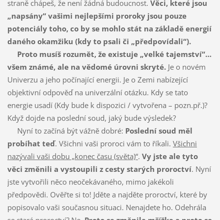
straně chápeš, že není žádná budoucnost.
Věci, které jsou
„napsány“ vašimi nejlepšími proroky jsou pouze
potenciály toho, co by se mohlo stát na základě energií
daného okamžiku (kdy to psali či „předpovídali“).
Proto musíš rozumět, že existuje „velké tajemství“…
všem známé, ale na vědomé úrovni skryté.
Je o novém
Univerzu a jeho počínající energii. Je o Zemi nabízející
objektivní odpověď na univerzální otázku. Kdy se tato
energie usadí (Kdy bude k dispozici / vytvořena – pozn.př.)?
Když dojde na poslední soud, jaký bude výsledek?
Nyní to začíná být vážně dobré:
Poslední soud měl
probíhat teď
. Všichni vaši proroci vám to říkali.
Všichni
nazývali vaši dobu „konec času (světa)“
.
Vy jste ale tyto
věci změnili a vystoupili z cesty starých proroctví
. Nyní
jste vytvořili něco neočekávaného, mimo jakékoli
předpovědi. Ověřte si to! Jděte a najděte proroctví, které by
popisovalo vaši současnou situaci. Nenajdete ho. Odehrála
se stará proroctví? Ne.
Proto se změnila mřížka a proto se