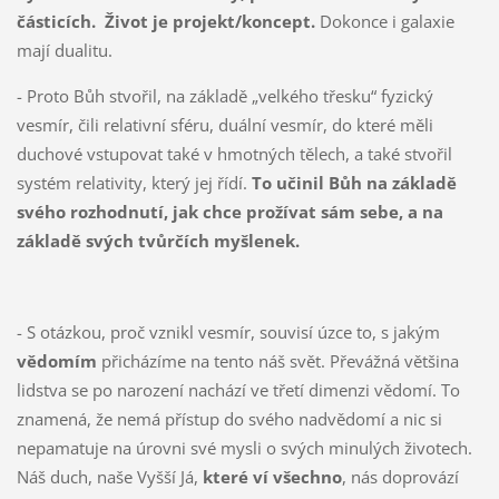
částicích.
Život je projekt/koncept.
Dokonce i galaxie
mají dualitu.
- Proto Bůh stvořil, na základě „velkého třesku“ fyzický
vesmír, čili relativní sféru, duální vesmír, do které měli
duchové vstupovat také v hmotných tělech, a také stvořil
systém relativity, který jej řídí.
To učinil Bůh na základě
svého rozhodnutí, jak chce prožívat sám sebe, a na
základě svých tvůrčích myšlenek.
- S otázkou, proč vznikl vesmír, souvisí úzce to, s jakým
vědomím
přicházíme na tento náš svět. Převážná většina
lidstva se po narození nachází ve třetí dimenzi vědomí. To
znamená, že nemá přístup do svého nadvědomí a nic si
nepamatuje na úrovni své mysli o svých minulých životech.
Náš duch, naše Vyšší Já,
které ví všechno
, nás doprovází