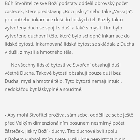
Bůh Stvořitel ze své Boží podstaty oddělil obrovský počet
částeček, které představují „Boží jiskry“ nebo také „Vyšší Já“,
pro potřebu inkarnace duší do lidských těl. Každý takto
vytvořený duch se spojil s duší a také s myslí. Tím bylo
vytvořeno duchovní tělo, které bylo schopné inkarnace do
lidské bytosti. Inkarnovaná lidská bytost se skládala z Ducha
v duši, z mysli a hmotného těla.
Ne všechny lidské bytosti ve Stvoření obsahují duši
včetně Ducha. Takové bytosti obsahují pouze duši bez
Ducha, mysl a hmotné tělo. Tyto bytosti nemají intuici,
nedokážou být láskyplné a soucitné.
- Aby mohl Stvořitel prožívat sám sebe, oddělil ze sebe ještě
před Velkým dimenzionálním posunem nesmírný počet
částeček, jiskry Boží - duchy. Tito duchové byli spolu
s Bohem v absolutním světě, v ráji, kde neexistovalo nic