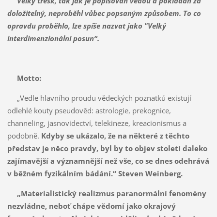
Velký třesk, tak jak je popisován vědou a pokládán za
doložitelný, neproběhl vůbec popsaným způsobem. To co
opravdu proběhlo, lze spíše nazvat jako "Velký
interdimenzionální posun“.
Motto:
„Vedle hlavního proudu vědeckých poznatků existují
odlehlé kouty pseudověd: astrologie, prekognice,
channeling, jasnovidectví, telekineze, kreacionismus a
podobně.
Kdyby se ukázalo, že na některé z těchto
představ je něco pravdy, byl by to objev století daleko
zajímavější a významnější než vše, co se dnes odehrává
v běžném fyzikálním bádání.“ Steven Weinberg.
„Materialistický realizmus paranormální fenomény
nezvládne, neboť chápe vědomí jako okrajový