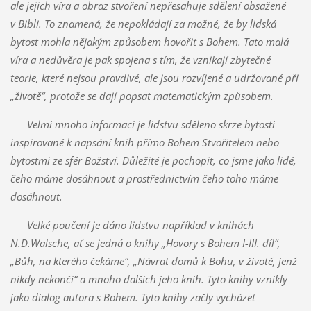
ale jejich víra a obraz stvoření nepřesahuje sdělení obsažené
v Bibli. To znamená, že nepokládají za možné, že by lidská
bytost mohla nějakým způsobem hovořit s Bohem. Tato malá
víra a nedůvěra je pak spojena s tím, že vznikají zbytečné
teorie, které nejsou pravdivé, ale jsou rozvíjené a udržované při
„životě“, protože se dají popsat matematickým způsobem.
Velmi mnoho informací je lidstvu sděleno skrze bytosti
inspirované k napsání knih přímo Bohem Stvořitelem nebo
bytostmi ze sfér Božství. Důležité je pochopit, co jsme jako lidé,
čeho máme dosáhnout a prostřednictvím čeho toho máme
dosáhnout.
Velké poučení je dáno lidstvu například v knihách
N.D.Walsche, ať se jedná o knihy „Hovory s Bohem I-III. díl“,
„Bůh, na kterého čekáme“, „Návrat domů k Bohu, v životě, jenž
nikdy nekončí“ a mnoho dalších jeho knih. Tyto knihy vznikly
jako dialog autora s Bohem. Tyto knihy začly vycházet