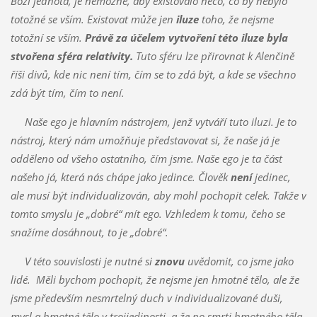
Boží jednota, je nemožné, aby existovalo něco, co by nebylo
totožné se vším. Existovat může jen
iluze
toho, že nejsme
totožní se vším.
Právě za účelem vytvoření této iluze byla
stvořena sféra relativity.
Tuto sféru lze přirovnat k Alenčině
říši divů, kde nic není tím, čím se to zdá být, a kde se všechno
zdá být tím, čím to není.
Naše ego je hlavním nástrojem, jenž vytváří tuto iluzi. Je to
nástroj, který nám umožňuje představovat si, že naše já je
odděleno od všeho ostatního, čím jsme. Naše ego je ta část
našeho já, která nás chápe jako jedince. Člověk
není
jedinec,
ale musí být individualizován, aby mohl pochopit celek. Takže v
tomto smyslu je „dobré“ mít ego. Vzhledem k tomu, čeho se
snažíme dosáhnout, to je „dobré“.
V této souvislosti je nutné si
znovu
uvědomit, co jsme jako
lidé. Měli bychom pochopit, že nejsme jen hmotné tělo, ale že
jsme především nesmrtelný duch v individualizované duši,
mysl a hmotné tělo v trojjedinosti, a že po smrti hmotného těla