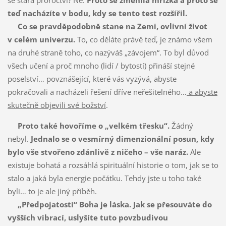
teď nacházíte v bodu, kdy se tento test rozšířil.
Co se pravděpodobně stane na Zemi, ovlivní život
v celém univerzu.
To, co děláte právě teď, je známo všem
na druhé straně toho, co nazýváš „závojem“. To byl důvod
všech učení a proč mnoho (lidí / bytostí) přináší stejné
poselství… povznášející, které vás vyzývá, abyste
pokračovali a nacházeli řešení dříve neřešitelného…
a abyste
skutečně objevili své božství
.
Proto také hovoříme o „velkém třesku“.
Žádný
nebyl.
Jednalo se o vesmírný dimenzionální posun, kdy
bylo vše stvořeno zdánlivě z ničeho – vše naráz.
Ale
existuje bohatá a rozsáhlá spirituální historie o tom, jak se to
stalo a jaká byla energie počátku. Tehdy jste u toho také
byli… to je ale jiný příběh.
„Předpojatostí“ Boha je láska. Jak se přesouváte do
vyšších vibrací, uslyšíte tuto povzbudivou