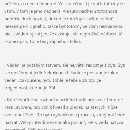
něčeho, co není nádherné. Ve skutečnosti je duch totožný se
vším. V tom je jeho nádhera! Ale tuto nádheru totožnosti
nemůže duch poznat, dokud je totožný se vším, neboť
neexistuje nic jiného, takže být totožný se vším neznamená
nic. Uvědomuje si jen, že existuje, ale neprožívá nádheru té
skutečnosti. To je tedy ráj neboli Eden.
- Vědění je božským stavem, ale největší radost je z bytí. Bytí
lze dosáhnout jedině zkušeností. Evoluce postupuje takto:
vědění, zakoušení, bytí. Tohle je také Boží trojice –
trojjedinost, kterou je Bůh.
- Bůh Stvořitel se rozhodl v určitém bodě pro vznik hmotné
části Stvoření, pro vznik hvězd a planet, na kterých může
vzniknout život. To bylo vytvořeno v procesu, který můžeme
nazvat „Velký interdimenzionální posun“, který věda nazývá
nesprávně „Velkým třeskem“.