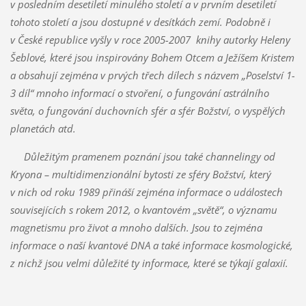
v posledním desetiletí minulého století a v prvním desetiletí
tohoto století a jsou dostupné v desítkách zemí. Podobně i
v České republice vyšly v roce 2005-2007 knihy autorky Heleny
Šeblové, které jsou inspirovány Bohem Otcem a Ježíšem Kristem
a obsahují zejména v prvých třech dílech s názvem „Poselství 1-
3 díl“ mnoho informací o stvoření, o fungování astrálního
světa, o fungování duchovních sfér a sfér Božství, o vyspělých
planetách atd.
Důležitým pramenem poznání jsou také channelingy od
Kryona – multidimenzionální bytosti ze sféry Božství, který
v nich od roku 1989 přináší zejména informace o událostech
souvisejících s rokem 2012, o kvantovém „světě“, o významu
magnetismu pro život a mnoho dalších. Jsou to zejména
informace o naší kvantové DNA a také informace kosmologické,
z nichž jsou velmi důležité ty informace, které se týkají galaxií.