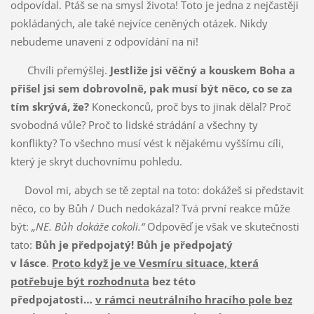
odpovídal. Ptáš se na smysl života! Toto je jedna z nejčastěji
pokládaných, ale také nejvíce ceněných otázek. Nikdy
nebudeme unaveni z odpovídání na ni!
Chvíli přemýšlej.
Jestliže jsi věčný a kouskem Boha a
přišel jsi sem dobrovolně, pak musí být něco, co se za
tím skrývá, že?
Koneckonců, proč bys to jinak dělal? Proč
svobodná vůle? Proč to lidské strádání a všechny ty
konflikty? To všechno musí vést k nějakému vyššímu cíli,
který je skryt duchovnímu pohledu.
Dovol mi, abych se tě zeptal na toto: dokážeš si představit
něco, co by Bůh / Duch nedokázal? Tvá první reakce může
být:
„NE. Bůh dokáže cokoli.“
Odpověď je však ve skutečnosti
tato:
Bůh je předpojatý! Bůh je předpojatý
v lásce
.
Proto když je ve Vesmíru situace, která
potřebuje být rozhodnuta
bez této
předpojatosti…
v rámci neutrálního hracího pole bez