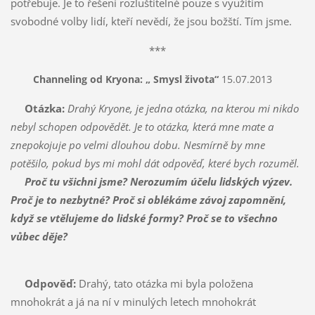
potřebuje. Je to řešení rozluštitelné pouze s využitím
svobodné volby lidí, kteří nevědí, že jsou božští. Tím jsme.
***
Channeling od Kryona: „
Smysl života“
15.07.2013
Otázka:
Drahý Kryone, je jedna otázka, na kterou mi nikdo
nebyl schopen odpovědět. Je to otázka, která mne mate a
znepokojuje po velmi dlouhou dobu. Nesmírně by mne
potěšilo, pokud bys mi mohl dát odpověď, které bych rozuměl.
Proč tu všichni jsme? Nerozumím účelu lidských výzev.
Proč je to nezbytné? Proč si oblékáme závoj zapomnění,
když se vtělujeme do lidské formy? Proč se to všechno
vůbec děje?
Odpověď:
Drahý, tato otázka mi byla položena
mnohokrát a já na ní v minulých letech mnohokrát