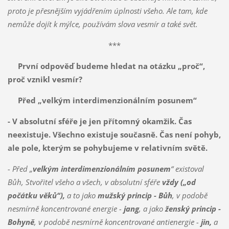
proto je přesnějším vyjádřením úplnosti všeho. Ale tam, kde
nemůže dojít k mýlce, používám slova vesmír a také svět.
***
První odpověď budeme hledat na otázku „proč“,
proč vznikl vesmír?
Před „velkým interdimenzionálním posunem“
- V absolutní sféře je jen přítomný okamžik. Čas
neexistuje. Všechno existuje současně. Čas není pohyb,
ale pole, kterým se pohybujeme v relativním světě.
- Před „
velkým interdimenzionálním posunem
“ existoval
Bůh, Stvořitel všeho a všech, v absolutní sféře
vždy
(„od
počátku
věků“),
a to jako
mužský princip - Bůh
, v podobě
nesmírně koncentrované energie -
jang
, a jako
ženský princip -
Bohyně
, v podobě nesmírně koncentrované antienergie -
jin,
a