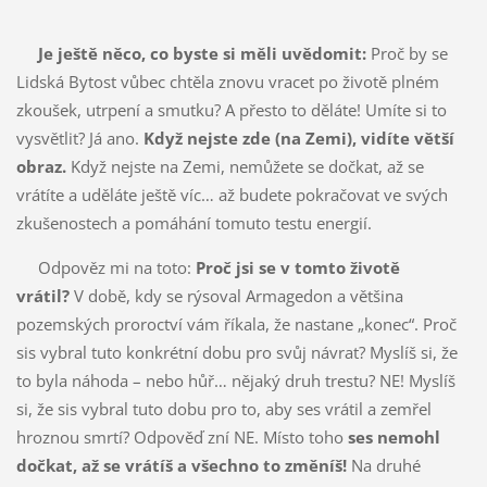
Je ještě něco, co byste si měli uvědomit:
Proč by se
Lidská Bytost vůbec chtěla znovu vracet po životě plném
zkoušek, utrpení a smutku? A přesto to děláte! Umíte si to
vysvětlit? Já ano.
Když nejste zde (na Zemi), vidíte větší
obraz.
Když nejste na Zemi, nemůžete se dočkat, až se
vrátíte a uděláte ještě víc… až budete pokračovat ve svých
zkušenostech a pomáhání tomuto testu energií.
Odpověz mi na toto:
Proč jsi se v tomto životě
vrátil?
V době, kdy se rýsoval Armagedon a většina
pozemských proroctví vám říkala, že nastane „konec“. Proč
sis vybral tuto konkrétní dobu pro svůj návrat? Myslíš si, že
to byla náhoda – nebo hůř… nějaký druh trestu? NE! Myslíš
si, že sis vybral tuto dobu pro to, aby ses vrátil a zemřel
hroznou smrtí? Odpověď zní NE. Místo toho
ses nemohl
dočkat, až se vrátíš a všechno to změníš!
Na druhé