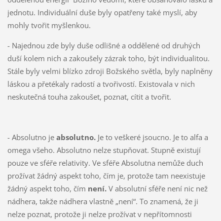
jednotu. Individuální duše byly opatřeny také myslí, aby
mohly tvořit myšlenkou.
- Najednou zde byly duše odlišné a oddělené od druhých
duší kolem nich a zakoušely zázrak toho, být individualitou.
Stále byly velmi blízko zdroji Božského světla, byly naplněny
láskou a přetékaly radostí a tvořivostí. Existovala v nich
neskutečná touha zakoušet, poznat, cítit a tvořit.
- Absolutno je
absolutno.
Je to veškeré jsoucno. Je to alfa a
omega všeho. Absolutno nelze stupňovat. Stupně existují
pouze ve sféře relativity. Ve sféře Absolutna nemůže duch
prožívat žádný aspekt toho, čím je, protože tam neexistuje
žádný aspekt toho, čím
není.
V absolutní sféře není nic než
nádhera, takže nádhera vlastně „není“. To znamená, že ji
nelze poznat, protože ji nelze prožívat v nepřítomnosti