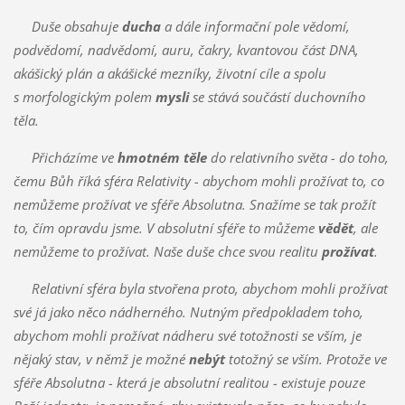
Duše obsahuje
ducha
a dále informační pole vědomí,
podvědomí, nadvědomí, auru, čakry, kvantovou část DNA,
akášický plán a akášické mezníky, životní cíle a spolu
s morfologickým polem
mysli
se stává součástí duchovního
těla.
Přicházíme ve
hmotném těle
do relativního světa - do toho,
čemu Bůh říká sféra Relativity - abychom mohli prožívat to, co
nemůžeme prožívat ve sféře Absolutna. Snažíme se tak prožít
to, čím opravdu jsme. V absolutní sféře to můžeme
vědět
, ale
nemůžeme to prožívat. Naše duše chce svou realitu
prožívat
.
Relativní sféra byla stvořena proto, abychom mohli prožívat
své já jako něco nádherného. Nutným předpokladem toho,
abychom mohli prožívat nádheru své totožnosti se vším, je
nějaký stav, v němž je možné
nebýt
totožný se vším. Protože ve
sféře Absolutna - která je absolutní realitou - existuje pouze