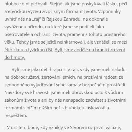
hluboce o ni pečovali. Stejně tak jsme poskytovali lásku, péči
a éterickou výživu živočišným formám života. Vzpomínky
uvnitř nás na „ráj“ či Rajskou Zahradu, na dokonale
vyváženou přírodu, na které jsme se podíleli jako
ošetřovatelé a ochránci života, pramení z tohoto prastarého
věku.
Tehdy jsme se ještě neinkarnovali, ale vznášeli se mezi
éterickou a fyzickou říší.
Byli jsme andělé na hranici zrození
do hmoty.
Byli jsme jako děti hrající si v ráji, vždy jsme měli náladu
na dobrodružství, žertování, smích, na prožívání radosti ze
svobodného vyjadřování sebe sama v bezpečném prostředí.
Navzdory své hravosti jsme měli obrovskou úctu k vůdčím
zákonům života a ani by nás nenapadlo zacházet s životními
formami s ničím nižším než s hlubokou laskavostí a
respektem.
- V určitém bodě, kdy vznikly ve Stvoření už první galaxie,