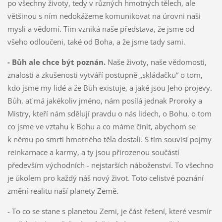
po všechny životy, tedy v různých hmotných tělech, ale
většinou s ním nedokážeme komunikovat na úrovni naši
mysli a vědomí. Tím vzniká naše představa, že jsme od
všeho odloučeni, také od Boha, a že jsme tady sami.
- Bůh ale chce být poznán.
Naše životy, naše vědomosti,
znalosti a zkušenosti vytváří postupně „skládačku“ o tom,
kdo jsme my lidé a že Bůh existuje, a jaké jsou Jeho projevy.
Bůh, ať má jakékoliv jméno, nám posílá jednak Proroky a
Mistry, kteří nám sdělují pravdu o nás lidech, o Bohu, o tom
co jsme ve vztahu k Bohu a co máme činit, abychom se
k němu po smrti hmotného těla dostali. S tím souvisí pojmy
reinkarnace a karmy, a ty jsou přirozenou součástí
především východních - nejstarších náboženství. To všechno
je úkolem pro každý náš nový život. Toto celistvé poznání
změní realitu naší planety Země.
- To co se stane s planetou Zemi, je část řešení, které vesmír