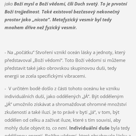
jako
Boží mysl a Boží vědomí, čili
Duch svatý
.
To je prvotní
Boží trojjedinost
.
Také existoval bezčasový nekonečný
prostor jako „nicota“.
Metafyzický vesmír byl tedy
mnohem dříve než fyzický vesmír.
- Na „počátku“ Stvoření vznikl oceán lásky a jednoty, který
představoval „Boží vědomí“. Toto Boží vědomí si můžeme
představit také jako obrovskou skupinovou duši, tedy
energii se zcela specifickými vibracemi.
- V určitém bodě došlo z části tohoto oceánu ke vzniku
individuálních duší, jako oddělených „JÁ“. Být odděleným
„JÁ“ umožnilo získávat a shromažďovat ohromné množství
zkušeností a také iluzí. Je to právě v bytí „Já“, v tom, být
oddělen od celku a zažívat iluze, které s tím souvisí, aby
mohly duše objevit
to, co není
.
Individuální
duše
byla tedy
oddělenou energií Božího vědomí, které obsahovalo lásku a