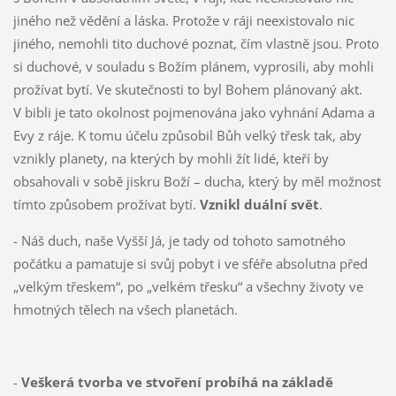
jiného než vědění a láska. Protože v ráji neexistovalo nic
jiného, nemohli tito duchové poznat, čím vlastně jsou. Proto
si duchové, v souladu s Božím plánem, vyprosili, aby mohli
prožívat bytí. Ve skutečnosti to byl Bohem plánovaný akt.
V bibli je tato okolnost pojmenována jako vyhnání Adama a
Evy z ráje. K tomu účelu způsobil Bůh velký třesk tak, aby
vznikly planety, na kterých by mohli žít lidé, kteří by
obsahovali v sobě jiskru Boží – ducha, který by měl možnost
tímto způsobem prožívat bytí.
Vznikl duální svět
.
- Náš duch, naše Vyšší Já, je tady od tohoto samotného
počátku a pamatuje si svůj pobyt i ve sféře absolutna před
„velkým třeskem“, po „velkém třesku“ a všechny životy ve
hmotných tělech na všech planetách.
-
Veškerá tvorba ve stvoření probíhá na základě