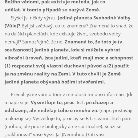
Božího vědomí, pak existuje metoda, jak to
udělat.
V tomto případě se nazývá Země.
Slyšel jsi někdy výraz:
Jediná planeta Svobodné Volby
(Vůle)?
Byl jsi zvědavý, co to znamená? Znamená to snad, že
na dalších planetách, kde existuje život, svobodu volby
nemají? Samozřejmě, že ne.
Znamená to, že toto je (v
současnosti) jediná planeta, kde si můžete vybrat
vibrační úroveň.
Jste jediní, kteří mají moc a schopnost
(1) rozpoznat svůj vlastní duchovní původ a (2) použít
je na změnu reality na Zemi.
V tuto chvíli je Země
jediná planeta obývaná božími stvořeními.
Předali jsme vám o tom v minulosti mnoho informací. Jdi
a najdi si je.
Vysvětluje to, proč E.T. přicházejí a
odcházejí, ale nedělají toho o mnoho víc
(např. přistávají
a ukazují se). Vysvětluje to, proč by se E.T. s vámi chtěli pářit
(mohou, ale pouze biologicky a ne spirituálně). Snaží se
„naklonovat“ vaše Vyšší Já! (Nemohou.) Cítí vaši