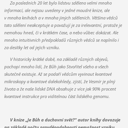
Za posledních 20 let bylo lidstvu sděleno velmi mnoho
informací, ale nejsou uvedeny v jedné moudré knize, ale
v mnoha knihách a v mnoha jiných sděleních. Většina vědců
tato sdělení neakceptuje a považují je za irelevantní, protože je
nemohou hned, či v krátkém čase, a nebo vůbec dokázat. Ale
mnoho intuitivních předpokladů různých vědců se naplnilo i
za desítky let od jejich vzniku.
V historicky krátké době, na základě různých objevů,
pochopí mnoho lidí, že Bůh jako Stvořitel všeho a všech
skutečně existuje. Až se podaří vědcům vyvinout kvantové
mikroskopy a kvantové dalekohledy, zjistí, že Vesmír je plný
života a že naše lidské DNA obsahuje z více jak 90% procent
kvantové instrukce pro viditelnou část lidského genomu.
V knize „Je Bůh a duchovní svět?“ autor knihy dovozuje
na základě počtu pravděpodobnosti nemožnost vzniku