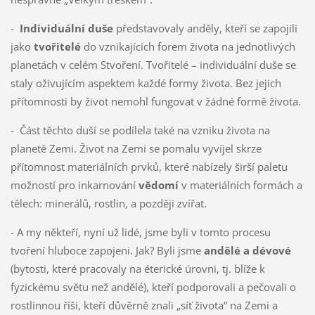
-
Individuální duše
představovaly anděly, kteří se zapojili
jako
tvořitelé
do vznikajících forem života na jednotlivých
planetách v celém Stvoření. Tvořitelé – individuální duše se
staly oživujícím aspektem každé formy života. Bez jejich
přítomnosti by život nemohl fungovat v žádné formě života.
- Část těchto duší se podílela také na vzniku života na
planetě Zemi. Život na Zemi se pomalu vyvíjel skrze
přítomnost materiálních prvků, které nabízely širší paletu
možností pro inkarnování
vědomí
v materiálních formách a
tělech: minerálů, rostlin, a později zvířat.
- A my někteří, nyní už lidé, jsme byli v tomto procesu
tvoření hluboce zapojeni. Jak? Byli jsme
andělé a dévové
(bytosti, které pracovaly na éterické úrovni, tj. blíže k
fyzickému světu než andělé), kteří podporovali a pečovali o
rostlinnou říši, kteří důvěrně znali „síť života“ na Zemi a