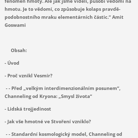
fenomén hmoty. Ale jak jsme viděli, působí vědomí na
hmotu. Je to vědomí, co způsobuje kolaps pravdě-
podobnostního mraku elementárních částic.“ Amit
Goswami
Obsah:
- Úvod
- Proč vznikl Vesmír?
- - Před „velkým interdimenzionálním posunem“,
Channeling od Kryona: „Smysl života“
- Lidská trojjedinost
- Jak vše hmotné ve Stvoření vzniklo?
- - Standardní kosmologický model, Channeling od