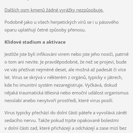
Dalších osm kmenů žádné vyrážky nezpůsobuje.
Podobně jako u všech herpetických vírů se i u pásového
oparu uplatňují četné způsoby přenosu.
Klidové stadium a aktivace
Jestliže jste byli infikováni virem nebo jste jeho nosiči, patrně
o tom ani nevíte. Je pravděpodobné, že než se projeví, bude
ve vás přežívat nejméně deset, ale možná až padesát či více
let. Virus se skrývá v některém z orgánů, typicky v játrech,
kde ho imunitní systém nezaregistruje. Vyčkává, dokud
nějaká traumatická tělesná nebo emoční událost organismus
neoslabí anebo nevytvoří prostředí, které virus posílí.
Virus typicky přechází do dolní části páteře a vyvolává zánět
sedacího nervu. Takže pokud trpíte opakovaně bolestmi
v dolní části zad, které přicházejí a odcházejí a zase mizí bez