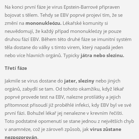
Na konci první fáze je virus Epstein-Barrové připraven
bojovat s tělem. Tehdy se EBV poprvé projeví tím, že se
změní na
mononukleózu.
Lékařské komunity si
neuvědomují, že každý případ mononukleózy je pouze
druhou fází EBV. Během této druhé fáze se imunitní systém
těla dostane do války s tímto virem, který napadá jeden
nebo více hlavních orgánů. Typicky
játra nebo slezinu.
Třetí fáze
Jakmile se virus dostane do
jater, sleziny
nebo jiných
orgánů, zabydlí se tam. Od tohoto okamžiku, když lékař
poprvé provede test na EBV, nalezne protilátky a jejich
přítomnost přisoudí již proběhlé infekci, kdy EBV byl ve své
první fázi. Bohužel lékař jej nenalezne v krevním řečišti.
Toto podstatné opomenutí se stane jednou z největších chyb
v anamnéze, což je zároveň způsob, jak
virus zůstane
nezpozorován
.