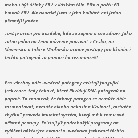
mohou být účinky EBV v lidském těle. Píše o počtu 60
kmenů EBV. Ale nenašel jsem v jeho knihách ani jedno
přesnější jméno.
Text je určen pro každého, kdo se zajímá o své zdraví. Jako
zatím jediní na Zemi můžeme používat v Česku, na
Slovensku a také v Maďarsku účinné postupy pro likvidaci
těchto patogenů za pomoci biorezonance!!!
Pro všechny dále uvedené patogeny existují fungující
frekvence, tedy takové, které likvidují DNA patogenů na
poprvé. To znamená, že takový patogen se nemůže dále
rozmnožovat, nemůže nikoho nakazit a likvidaci „mrtvého
zbytku“ provede imunitní systém, který má k tomu své
očistné postupy. Existují již podrobnější programy na
vyléčení některých nemocí s uvedením frekvencí těchto