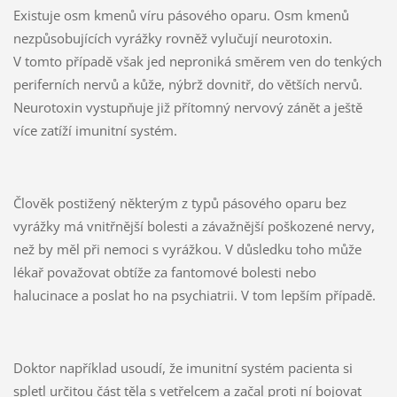
Existuje osm kmenů víru pásového oparu. Osm kmenů
nezpůsobujících vyrážky rovněž vylučují neurotoxin.
V tomto případě však jed neproniká směrem ven do tenkých
periferních nervů a kůže, nýbrž dovnitř, do větších nervů.
Neurotoxin vystupňuje již přítomný nervový zánět a ještě
více zatíží imunitní systém.
Člověk postižený některým z typů pásového oparu bez
vyrážky má vnitřnější bolesti a závažnější poškozené nervy,
než by měl při nemoci s vyrážkou. V důsledku toho může
lékař považovat obtíže za fantomové bolesti nebo
halucinace a poslat ho na psychiatrii. V tom lepším případě.
Doktor například usoudí, že imunitní systém pacienta si
spletl určitou část těla s vetřelcem a začal proti ní bojovat