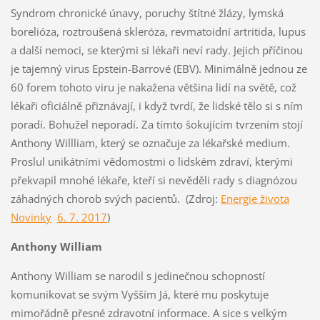
Syndrom chronické únavy, poruchy štítné žlázy, lymská
borelióza, roztroušená skleróza, revmatoidní artritida, lupus
a další nemoci, se kterými si lékaři neví rady. Jejich příčinou
je tajemný virus Epstein-Barrové (EBV). Minimálně jednou ze
60 forem tohoto viru je nakažena většina lidí na světě, což
lékaři oficiálně přiznávají, i když tvrdí, že lidské tělo si s ním
poradí. Bohužel neporadí. Za tímto šokujícím tvrzením stojí
Anthony Willliam, který se označuje za lékařské medium.
Proslul unikátními vědomostmi o lidském zdraví, kterými
překvapil mnohé lékaře, kteří si nevěděli rady s diagnózou
záhadných chorob svých pacientů. (Zdroj:
Energie života
Novinky
6. 7. 2017
)
Anthony William
Anthony William se narodil s jedinečnou schopností
komunikovat se svým Vyšším Já, které mu poskytuje
mimořádně přesné zdravotní informace. A sice s velkým