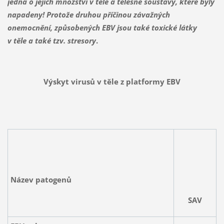
jedná o jejich množství v těle a tělesné soustavy, které byly
napadeny! Protože druhou příčinou závažných
onemocnění, způsobených EBV jsou také toxické látky
v těle a také tzv. stresory
.
Výskyt virusů v těle z platformy EBV
Název patogenů
SAV