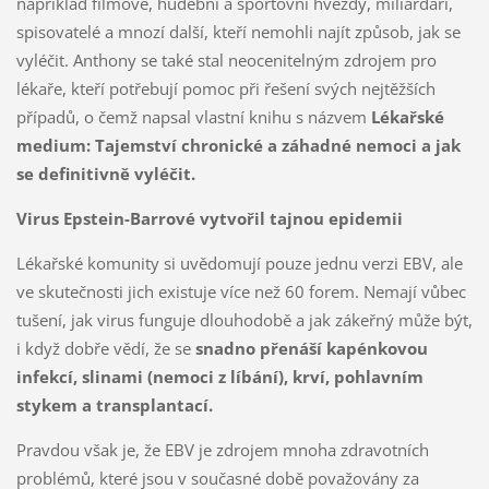
například filmové, hudební a sportovní hvězdy, miliardáři,
spisovatelé a mnozí další, kteří nemohli najít způsob, jak se
vyléčit. Anthony se také stal neocenitelným zdrojem pro
lékaře, kteří potřebují pomoc při řešení svých nejtěžších
případů, o čemž napsal vlastní knihu s názvem
Lékařské
medium: Tajemství chronické a záhadné nemoci a jak
se definitivně vyléčit.
Virus Epstein-Barrové vytvořil tajnou epidemii
Lékařské komunity si uvědomují pouze jednu verzi EBV, ale
ve skutečnosti jich existuje více než 60 forem. Nemají vůbec
tušení, jak virus funguje dlouhodobě a jak zákeřný může být,
i když dobře vědí, že se
snadno přenáší kapénkovou
infekcí, slinami (nemoci z líbání), krví, pohlavním
stykem a transplantací.
Pravdou však je, že EBV je zdrojem mnoha zdravotních
problémů, které jsou v současné době považovány za