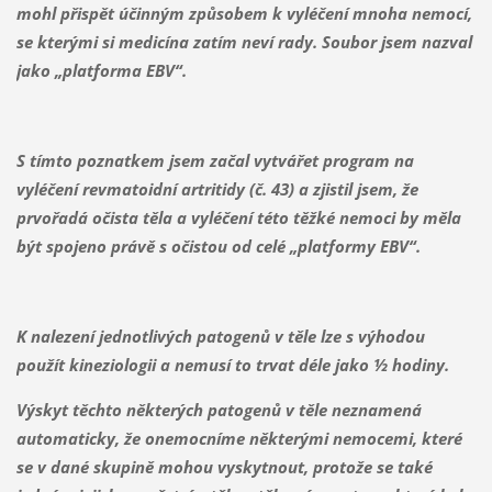
mohl přispět účinným způsobem k vyléčení mnoha nemocí,
se kterými si medicína zatím neví rady. Soubor jsem nazval
jako „platforma EBV“.
S tímto poznatkem jsem začal vytvářet program na
vyléčení revmatoidní artritidy (č. 43) a zjistil jsem, že
prvořadá očista těla a vyléčení této těžké nemoci by měla
být spojeno právě s očistou od celé „platformy EBV“.
K nalezení jednotlivých patogenů v těle lze s výhodou
použít kineziologii a nemusí to trvat déle jako ½ hodiny.
Výskyt těchto některých patogenů v těle neznamená
automaticky, že onemocníme některými nemocemi, které
se v dané skupině mohou vyskytnout, protože se také