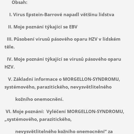
Obsah:
I. Virus Epstein-Barrové napadl většinu lidstva
II. Moje poznání týkající se EBV
I
II. Působení virusů pásového oparu HZV v lidském
těle.
IV. Moje poznání týkající se virusů pásového oparu
HZV.
V. Základní informace o MORGELLON-SYNDROMU,
systémového, parazitického, nevysvětlitelného
kožního onemocnění.
VI. Moje poznání: Vyléčení MORGELLON-SYNDROMU,
„systémového, parazitického,
nevysvětlitelného kožního onemocnění“ za