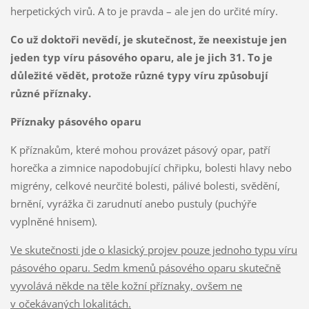
herpetických virů. A to je pravda – ale jen do určité míry.
Co už doktoři nevědí, je skutečnost, že neexistuje jen
jeden typ víru pásového oparu, ale je jich 31. To je
důležité vědět, protože různé typy víru způsobují
různé příznaky.
Příznaky pásového oparu
K příznakům, které mohou provázet pásový opar, patří
horečka a zimnice napodobující chřipku, bolesti hlavy nebo
migrény, celkové neurčité bolesti, pálivé bolesti, svědění,
brnění, vyrážka či zarudnutí anebo pustuly (puchýře
vyplněné hnisem).
Ve skutečnosti jde o klasický projev pouze jednoho typu víru
pásového oparu. Sedm kmenů pásového oparu skutečně
vyvolává někde na těle kožní příznaky, ovšem ne
v očekávaných lokalitách.