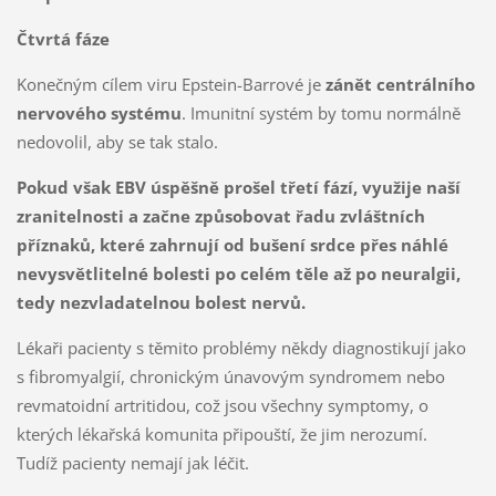
Čtvrtá fáze
Konečným cílem viru Epstein-Barrové je
zánět centrálního
nervového systému
. Imunitní systém by tomu normálně
nedovolil, aby se tak stalo.
Pokud však EBV úspěšně prošel třetí fází, využije naší
zranitelnosti a začne způsobovat řadu zvláštních
příznaků, které zahrnují od bušení srdce přes náhlé
nevysvětlitelné bolesti po celém těle až po neuralgii,
tedy nezvladatelnou bolest nervů.
Lékaři pacienty s těmito problémy někdy diagnostikují jako
s fibromyalgií, chronickým únavovým syndromem nebo
revmatoidní artritidou, což jsou všechny symptomy, o
kterých lékařská komunita připouští, že jim nerozumí.
Tudíž pacienty nemají jak léčit.