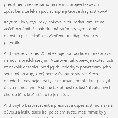
předstihem, než se samotná nemoc projeví takovým
způsobem, že lékaři jsou schopni ji teprve diagnostikovat.
Když mu byly čtyři roky, šokoval svou rodinu tím, že na
večeři oznámil, že babička má zatím bez symptomů
rakovinu plic. Lékařské vyšetření tuto diagnózu brzy
potvrdilo.
Anthony se více než 25 let věnuje pomoci lidem překonávat
nemoci a předcházet jim. A zároveň tak objevuje skutečnosti
až několik desetiletí před jejich vědeckým potvrzením. Jeho
soucitný přístup, který bere v úvahu zdraví ve všech
ohledech, tedy nejen na fyzické úrovni, mnohokrát poskytl
úlevu nemocným. A stejně tak přinesl rozluštění záhadných
chorob těm, kteří stáli o to je nalézt.
Anthonyho bezprecedentní přesnost a úspěšnost mu získala
důvěru a lásku tisíců lidí po celém světě, mezi nimiž byly