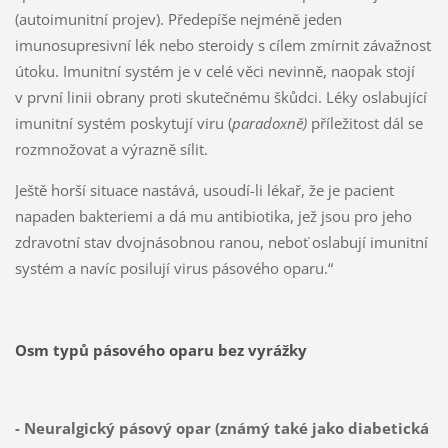
(autoimunitní projev). Předepíše nejméně jeden
imunosupresivní lék nebo steroidy s cílem zmírnit závažnost
útoku. Imunitní systém je v celé věci nevinně, naopak stojí
v první linii obrany proti skutečnému škůdci. Léky oslabující
imunitní systém poskytují viru (
paradoxně)
příležitost dál se
rozmnožovat a výrazně sílit.
Ještě horší situace nastává, usoudí-li lékař, že je pacient
napaden bakteriemi a dá mu antibiotika, jež jsou pro jeho
zdravotní stav dvojnásobnou ranou, neboť oslabují imunitní
systém a navíc posilují virus pásového oparu.“
Osm typů pásového oparu bez vyrážky
- Neuralgický pásový opar (známý také jako diabetická