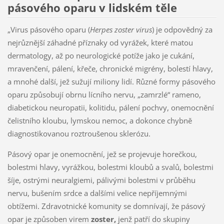
pásového oparu v lidském těle
„Virus pásového oparu (
Herpes zoster virus
) je odpovědný za
nejrůznější záhadné příznaky od vyrážek, které matou
dermatology, až po neurologické potíže jako je cukání,
mravenčení, pálení, křeče, chronické migrény, bolestí hlavy,
a mnohé další, jež sužují miliony lidí. Různé formy pásového
oparu způsobují obrnu lícního nervu, „zamrzlé“ rameno,
diabetickou neuropatii, kolitidu, pálení pochvy, onemocnění
čelistního kloubu, lymskou nemoc, a dokonce chybně
diagnostikovanou roztroušenou sklerózu.
Pásový opar je onemocnění, jež se projevuje horečkou,
bolestmi hlavy, vyrážkou, bolestmi kloubů a svalů, bolestmi
šíje, ostrými neuralgiemi, pálivými bolestmi v průběhu
nervu, bušením srdce a dalšími velice nepříjemnými
obtížemi. Zdravotnické komunity se domnívají, že pásový
opar je způsoben virem
zoster,
jenž patří do skupiny