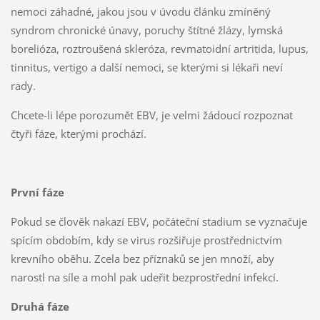
nemoci záhadné, jakou jsou v úvodu článku zmíněný
syndrom chronické únavy, poruchy štítné žlázy, lymská
borelióza, roztroušená skleróza, revmatoidní artritida, lupus,
tinnitus, vertigo a další nemoci, se kterými si lékaři neví
rady.
Chcete-li lépe porozumět EBV, je velmi žádoucí rozpoznat
čtyři fáze, kterými prochází.
První fáze
Pokud se člověk nakazí EBV, počáteční stadium se vyznačuje
spícím obdobím, kdy se virus rozšiřuje prostřednictvím
krevního oběhu. Zcela bez příznaků se jen množí, aby
narostl na síle a mohl pak udeřit bezprostřední infekcí.
Druhá fáze