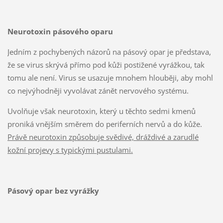
Neurotoxin pásového oparu
Jedním z pochybených názorů na pásový opar je představa,
že se virus skrývá přímo pod kůži postižené vyrážkou, tak
tomu ale není. Virus se usazuje mnohem hlouběji, aby mohl
co nejvýhodněji vyvolávat zánět nervového systému.
Uvolňuje však neurotoxin, který u těchto sedmi kmenů
proniká vnějším směrem do periferních nervů a do kůže.
Právě neurotoxin způsobuje svědivé, dráždivé a zarudlé
kožní projevy s typickými pustulami.
Pásový opar bez vyrážky