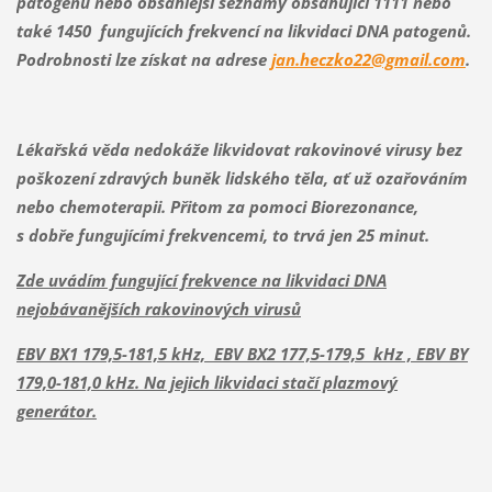
patogenů nebo obsáhlejší seznamy obsahující 1111 nebo
také 1450 fungujících frekvencí na likvidaci DNA patogenů.
Podrobnosti lze získat na adrese
jan.heczko22@gmail.com
.
Lékařská věda nedokáže likvidovat rakovinové virusy bez
poškození zdravých buněk lidského těla, ať už ozařováním
nebo chemoterapii. Přitom za pomoci Biorezonance,
s dobře fungujícími frekvencemi, to trvá jen 25 minut.
Zde uvádím fungující frekvence na likvidaci DNA
nejobávanějších rakovinových virusů
EBV BX1 179,5-181,5 kHz, EBV BX2 177,5-179,5 kHz , EBV BY
179,0-181,0 kHz. Na jejich likvidaci stačí plazmový
generátor.