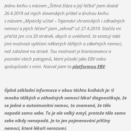
Jednu knihu s názvem „Štítná žláza a její léčba“ jsem dostal
26.4.2019 od mých slovenských přátel a druhou knihu
s názvem „Mystický učitel – Tajemství chronických i záhadných
nemocí a jejich léčení“ jsem „sehnal“ už 27.4.2019. Stačilo mi
přečíst jen cca 20 stránek, abych si uvědomil, že existují také
jiné možnosti vyléčení některých těžkých a zákeřných nemocí,
než založené na stravě. Tou možností je biorezonance a
poznání všech patogenů, které působí jako EBV nebo
spolupůsobí s nimi. Nazval jsem to
platformou EBV
.
Úplně základní informace v obou těchto knihách je: U
mnoha těžkých a záhadných nemocí lékař diagnostikuje, že
se jedná o autoimunitní nemoc, to znamená, že tělo
napadá samo sebe. To je ale velký omyl, protože tělo samo
sebe nikdy nenapadá. Je to jen pojmenování příčiny
nemoci, které lékaři nerozumí.