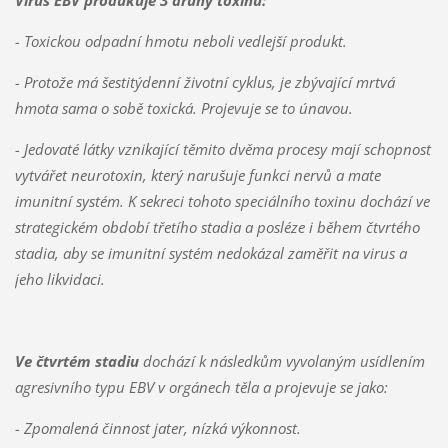
Virus EBV produkuje 3 druhy toxinů:
- Toxickou odpadní hmotu neboli vedlejší produkt.
- Protože má šestitýdenní životní cyklus, je zbývající mrtvá
hmota sama o sobě toxická. Projevuje se to únavou.
- Jedovaté látky vznikající těmito dvěma procesy mají schopnost
vytvářet neurotoxin, který narušuje funkci nervů a mate
imunitní systém. K sekreci tohoto speciálního toxinu dochází ve
strategickém období třetího stadia a posléze i během čtvrtého
stadia, aby se imunitní systém nedokázal zaměřit na virus a
jeho likvidaci.
Ve čtvrtém stadiu
dochází k následkům vyvolaným usídlením
agresivního typu EBV v orgánech těla a projevuje se jako:
- Zpomalená činnost jater, nízká výkonnost.