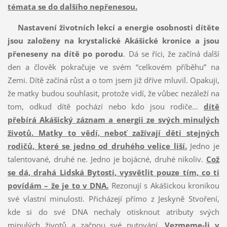
témata se do dalšího nepřenesou.
Nastavení životních lekcí a energie osobnosti dítěte
jsou založeny na krystalické Akášické
kronice a
jsou
přeneseny na dítě po porodu
. Dá se říci, že začíná další
den a člověk pokračuje ve svém “celkovém příběhu” na
Zemi. Dítě začíná růst a o tom jsem již dříve mluvil. Opakuji,
že matky budou souhlasit, protože vidí, že vůbec nezáleží na
tom, odkud dítě pochází nebo kdo jsou rodiče…
dítě
přebírá Akášický záznam a energii ze svých minulých
životů. Matky to vědí, neboť zažívají děti stejných
rodičů, které se jedno od druhého velice liší.
Jedno je
talentované, druhé ne. Jedno je bojácné, druhé nikoliv.
Což
se dá, drahá Lidská Bytosti, vysvětlit pouze tím, co ti
povídám – že je to v DNA.
Rezonují s Akášickou kronikou
své vlastní minulosti. Přicházejí přímo z Jeskyně Stvoření,
kde si do své DNA nechaly otisknout atributy svých
minulých životů a začnou své putování.
Vezmeme-li v