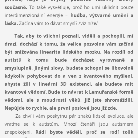
současně.
To také vysvětluje, proč ho umí uklidnit pouze
interdimenzionální energie –
hudba, výtvarné umění a
láska.
Začíná vám to dávat smysl? /viz níže/
Tak, aby to všichni poznali, viděli a pochopili, mí
drazí, dochází k tomu, že
velice pozvolna vám začíná
být
snižována linearita lidského mozku
. Na rozdíl od
autistů k tomu bude docházet vyrovnaně a
smysluplně.
Jinými slovy, budete schopni se libovolně
kdykoliv pohybovat do a ven z kvantového myšlení,
abyste žili v lineární 3D existenci, ale budete mít
kvantové vědomí.
Bude to návrat k Lemuřanské formě
vědomí, ale s moudrostí věků, již jste shromáždili.
Nepůjde to rychle, ale první poslové jsou již zde.
Za chvíli vám poskytnu pár znaků lidské evoluce, ale
vraťme se k autistům. Mnozí čtenáři jsou autismem
znepokojeni.
Rádi byste věděli, proč se rodí tolik