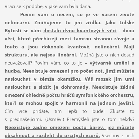
Vrací se k podobě, v jaké vám byla dána.
Povím vám o něčem, co je ve vašem životě
nelineární.
Zmiňujeme to jen zřídka.
Jako Lidské
Bytosti se vám
dostalo dvou kvantových věcí
- dvou
věcí, které přecházejí mezi tamtou stranou závoje a
touto a jsou dokonale kvantové, nelineární.
Mají
strukturu, ale nejsou lineární.
Možná jste o nich dosud
neuvažovali? Povím vám, co to je –
výtvarné umění a
hudba
.
Neexistuje omezení pro počet not, jimž můžete
naslouchat v témže okamžiku. Váš mozek jim umí
naslouchat a složit je dohromady.
Neexistuje žádné
omezení ohledně počtu hráčů symfonického orchestru,
kteří se mohou spojit v harmonii na jednom jevišti.
Čím více přidáte, tím lepší to bude! Zkuste to
s přednášejícími. (Úsměv.) Přemýšleli jste o tom někdy?
Neexistuje žádné omezení počtu barev, jež můžete
obsáhnout a rozdělit do určitých vzorů.
Všechny z nich