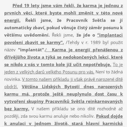
Před 19 lety jsme vám řekli, že
karma je jednou z
prvních věcí, které byste mohli změnit v této nové
energii.
Řekli jsme, že
Pracovník Světla se jí
automaticky zbaví, pokud věnuje čistý záměr posunu k
většímu uvědomění.
Řekli jsme,
že jde o
“implantaci
povolení zbavit se karmy”.
/Tehdy v r. 1989 byl použit
název
“implantát”
.
/
Karma je energií přenášenou z
dřívějšího života a týká se nedokončených lekcí, které
se nikdo z vás v tomto kole již učit nepotřebuje.
To je
jeden z velkých darů velkého Posunu pro vás.
Není to žádná
novinka.
V tomto našem příkladu ji však právě narozené dítě
obdrží.
Většina Lidských Bytostí dnes narozených
karmu má, protože ještě neuplynulo dost času k
vytvoření skupiny Pracovníků Světla reinkarnovaných
bez karmy.
V našem příkladu se ono dítě rozhodně až
později, zda svou karmu anuluje nebo nikoliv.
Pokud dojde
k anulaci v jednom životě, stará hlavní karmická