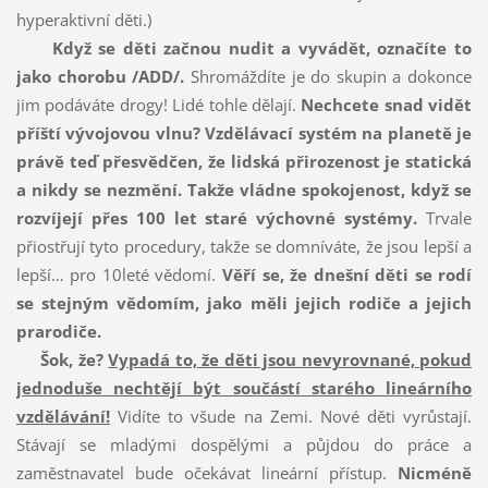
hyperaktivní děti.)
Když se děti začnou nudit a vyvádět, označíte to
jako chorobu /ADD/.
Shromáždíte je do skupin a dokonce
jim podáváte drogy! Lidé tohle dělají.
Nechcete snad vidět
příští vývojovou vlnu?
Vzdělávací systém na planetě je
právě teď přesvědčen, že lidská přirozenost je statická
a nikdy se nezmění.
Takže vládne spokojenost, když se
rozvíjejí přes 100 let staré výchovné systémy.
Trvale
přiostřují tyto procedury, takže se domníváte, že jsou lepší a
lepší… pro 10leté vědomí.
Věří se, že dnešní děti se rodí
se stejným vědomím, jako měli jejich rodiče a jejich
prarodiče.
Šok, že?
Vypadá to, že děti jsou nevyrovnané, pokud
jednoduše nechtějí být součástí starého lineárního
vzdělávání!
Vidíte to všude na Zemi. Nové děti vyrůstají.
Stávají se mladými dospělými a půjdou do práce a
zaměstnavatel bude očekávat lineární přístup.
Nicméně