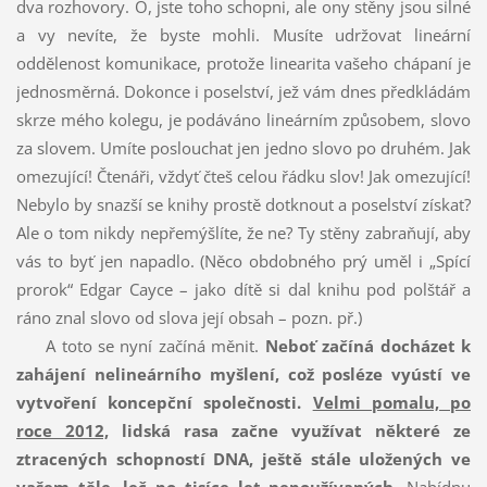
dva rozhovory. Ó, jste toho schopni, ale ony stěny jsou silné
a vy nevíte, že byste mohli. Musíte udržovat lineární
oddělenost komunikace, protože linearita vašeho chápaní je
jednosměrná. Dokonce i poselství, jež vám dnes předkládám
skrze mého kolegu, je podáváno lineárním způsobem, slovo
za slovem. Umíte poslouchat jen jedno slovo po druhém. Jak
omezující! Čtenáři, vždyť čteš celou řádku slov! Jak omezující!
Nebylo by snazší se knihy prostě dotknout a poselství získat?
Ale o tom nikdy nepřemýšlíte, že ne? Ty stěny zabraňují, aby
vás to byť jen napadlo. (Něco obdobného prý uměl i „Spící
prorok“ Edgar Cayce – jako dítě si dal knihu pod polštář a
ráno znal slovo od slova její obsah – pozn. př.)
A toto se nyní začíná měnit.
Neboť začíná docházet k
zahájení nelineárního myšlení, což posléze vyústí ve
vytvoření koncepční společnosti.
Velmi pomalu, po
roce 2012,
lidská rasa začne využívat některé ze
ztracených schopností DNA, ještě stále uložených ve