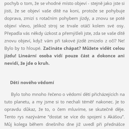
pochyb o tom, že se vhodné místo objeví - stejně jako jste si
jisti, že se objeví vaše dítě na koni, protože se pohybuje
doprava, zmizí s rotačním pohybem jízdy, a znovu se poté
objeví vlevo, jelikož stroj se trvale otáčí kolem své osy.
Přepadla vás někdy úzkost a přemýšleli jste, zda se vaše dítě
znovu objeví, když vám při takové jízdě zmizelo z očí? Ne!
Bylo by to hloupé.
Začínáte chápat? Můžete vidět celou
jízdu! Lineární osoba vidí pouze část a dokonce ani
nevidí, že jde o kruh.
Děti nového vědomí
Bylo toho mnoho řečeno o vědomí dětí přicházejících na
tuto planetu, a my jsme si to nechali téměř nakonec. Je to
opravdu důkaz, že to, o čem mluvíme, se skutečně děje.
Tento rys nazýváme “dostat se více do spojení s Akášou”.
Můj kolega během dnešního dne již uvedl při přednášce