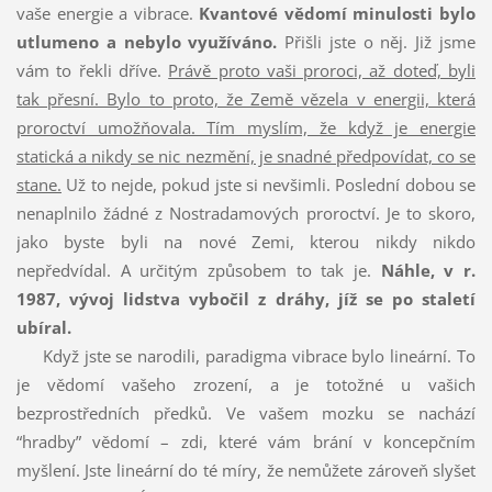
vaše energie a vibrace.
Kvantové vědomí minulosti bylo
utlumeno a nebylo využíváno.
Přišli jste o něj. Již jsme
vám to řekli dříve.
Právě proto vaši proroci, až doteď, byli
tak přesní. Bylo to proto, že Země vězela v energii, která
proroctví umožňovala. Tím myslím, že když je energie
statická a nikdy se nic nezmění, je snadné předpovídat, co se
stane.
Už to nejde, pokud jste si nevšimli. Poslední dobou se
nenaplnilo žádné z Nostradamových proroctví. Je to skoro,
jako byste byli na nové Zemi, kterou nikdy nikdo
nepředvídal. A určitým způsobem to tak je.
Náhle, v r.
1987, vývoj lidstva vybočil z dráhy, jíž se po staletí
ubíral.
Když jste se narodili, paradigma vibrace bylo lineární. To
je vědomí vašeho zrození, a je totožné u vašich
bezprostředních předků. Ve vašem mozku se nachází
“hradby” vědomí – zdi, které vám brání v koncepčním
myšlení. Jste lineární do té míry, že nemůžete zároveň slyšet