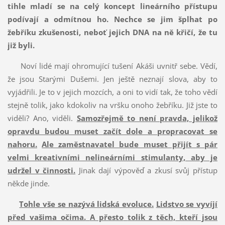
tihle mladí se na celý koncept lineárního přístupu
podívají a odmítnou ho. Nechce se jim šplhat po
žebříku zkušenosti, neboť jejich DNA na ně křičí, že tu
již byli.
Noví lidé mají ohromující tušení Akáši uvnitř sebe. Vědí,
že jsou Starými Dušemi. Jen ještě neznají slova, aby to
vyjádřili. Je to v jejich mozcích, a oni to vidí tak, že toho vědí
stejně tolik, jako kdokoliv na vršku onoho žebříku. Již jste to
viděli? Ano, viděli.
Samozřejmě to není pravda, jelikož
opravdu budou muset začít dole a propracovat se
nahoru.
Ale zaměstnavatel bude muset přijít s pár
velmi kreativními nelineárními stimulanty, aby je
udržel v činnosti.
Jinak dají výpověď a zkusí svůj přístup
někde jinde.
Tohle vše se nazývá lidská evoluce.
Lidstvo se vyvíjí
před vašima očima.
A přesto
tolik z těch, kteří jsou