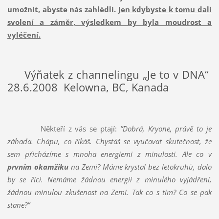
umožnit, abyste nás zahlédli.
Jen kdybyste k tomu dali
svolení a záměr, výsledkem by byla moudrost a
vyléčení.
Výňatek z channelingu „Je to v DNA“
28.6.2008 Kelowna, BC, Kanada
Někteří z vás se ptají:
”Dobrá, Kryone, právě to je
záhada. Chápu, co říkáš. Chystáš se vyučovat skutečnost, že
sem přicházíme s mnoha energiemi z minulosti. Ale co v
prvním okamžiku
na Zemi? Máme krystal bez letokruhů, dalo
by se říci. Nemáme žádnou energii z minulého vyjádření,
žádnou minulou zkušenost na Zemi. Tak co s tím? Co se pak
stane?”