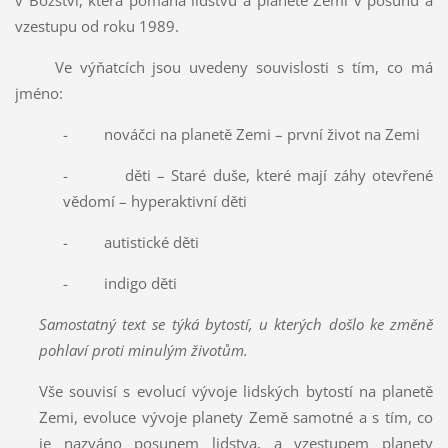
vzestupu od roku 1989.
Ve výňatcích jsou uvedeny souvislosti s tím, co má
jméno:
- nováčci na planetě Zemi – první život na Zemi
- děti – Staré duše, které mají záhy otevřené
vědomí – hyperaktivní děti
- autistické děti
- indigo děti
Samostatný text se týká bytostí, u kterých došlo ke změně
pohlaví proti minulým životům.
Vše souvisí s evolucí vývoje lidských bytostí na planetě
Zemi, evoluce vývoje planety Země samotné a s tím, co
je nazváno posunem lidstva, a vzestupem planety