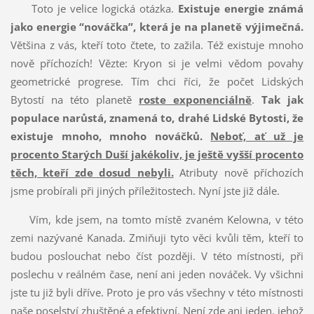
Toto je velice logická otázka.
Existuje energie známá
jako energie “nováčka”, která je na planetě výjimečná.
Většina z vás, kteří toto čtete, to zažila. Též existuje mnoho
nově příchozích! Vězte: Kryon si je velmi vědom povahy
geometrické progrese. Tím chci říci, že počet Lidských
Bytostí na této planetě
roste exponenciálně
.
Tak jak
populace narůstá, znamená to, drahé Lidské Bytosti, že
existuje mnoho, mnoho nováčků.
Neboť, ať už je
procento Starých Duší jakékoliv, je ještě vyšší procento
těch, kteří zde dosud nebyli.
Atributy nově příchozích
jsme probírali při jiných příležitostech. Nyní jste již dále.
Vím, kde jsem, na tomto místě zvaném Kelowna, v této
zemi nazývané Kanada. Zmiňuji tyto věci kvůli těm, kteří to
budou poslouchat nebo číst později. V této místnosti, při
poslechu v reálném čase, není ani jeden nováček. Vy všichni
jste tu již byli dříve. Proto je pro vás všechny v této místnosti
naše poselství zhuštěné a efektivní. Není zde ani jeden, jehož