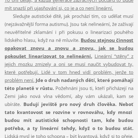
To oni dělají, a každá generace zázračných počtářů to bude
mít snazší při ujasňování si, co je a co není lineární.
Sledujte autistické dítě, jak prochází tím, co udělat musí
(nejzávažnější forma autismu). Jsou tak nelineární, že zažívají
neuvěřitelné zklamání i při pokusu o linearizaci pouhého
lidského hlasu, když na ně mluvíte.
Budou stejnou činnost
opakovat znovu a znovu a znovu, jak se budou
pokoušet linearizovat to nelineární.
Lineární “stěny” z
jejich mozku zmizely a oni se musí naučit vybudovat ty,
které potřebují. Lidé v tom hned vidí problém, jenže to
problém není.
Jde o druh nadaných dětí, které pomáhají
této planetě v růstu.
Požehnáni jsou ti, kteří přicházejí na
Zemi jako nová vlna vědomí, aby vám ukázali, kam se
ubíráte.
Budují jeviště pro nový druh člověka.
Neboť
tato kvantovost se rozvine v rovnováhu, kdy mnozí
budou mít autistické schopnosti tam, kde budou
potřeba, a ty lineární tehdy, když o to budou stát.
Lidská mysl je toho schopna – být kvantová, když si to přeje.