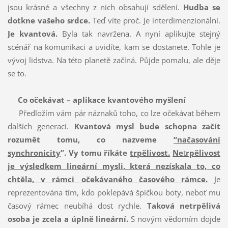
jsou krásné a všechny z nich obsahují sdělení.
Hudba se
dotkne vašeho srdce.
Teď víte proč. Je interdimenzionální.
Je kvantová.
Byla tak navržena. A nyní aplikujte stejný
scénář na komunikaci a uvidíte, kam se dostanete. Tohle je
vývoj lidstva. Na této planetě začíná. Půjde pomalu, ale děje
se to.
Co očekávat – aplikace kvantového myšlení
Předložím vám pár náznaků toho, co lze očekávat během
dalších generací.
Kvantová mysl bude schopna začít
rozumět tomu, co nazveme
“načasování
synchronicity
”.
Vy tomu říkáte
trpělivost.
Ne
t
rpělivost
je výsledkem lineární mysli, která nezískala to, co
chtěla, v rámci očekávaného časového rámce.
Je
reprezentována tím, kdo poklepává špičkou boty, neboť mu
časový rámec neubíhá dost rychle.
Taková netrpělivá
osoba je zcela a úplně lineární.
S novým vědomím dojde