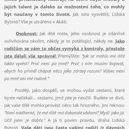
jejich talent je daleko za možnostmi toho, co mohly
být naučeny v tomto životě.
Jak toto vysvětlíš, Lidská
Bytosti? Vše je utvářeno v Akáši.
Osobnost:
Jak dítě roste, jeho osobnost je zdánlivě
ovlivňována okolím, někdy je to potěšující, někdy ne.
Jako
rodičům se vám to občas vymyká z kontroly, přestože
jste dělali vše správně!
Přemýšlíte:
“Jak se mohlo mé dítě
takto vyvést? Proč není po mně? Proč s ním musím bojovat,
abych ho přiměl chápat něco jako zdravý rozum? Vůbec není
po mně ani mé rodině.”
Později, jako dospělí, se mohou vydat cestami, které
byste nečekali… cestami, jimž jste je neučili. Budete se divit,
jak vaše dítě mohlo provést něco tak hrozného. Jiní řeknou:
“Není nádherné, že mé dítě má dokonalé vědomí? Myslí jako já.
Učil jsem je dobře.”
A já ti povím pravdu, drahá Lidská
Bytosti.
Vaše děti jsou často vašimi rodiči /z dávných