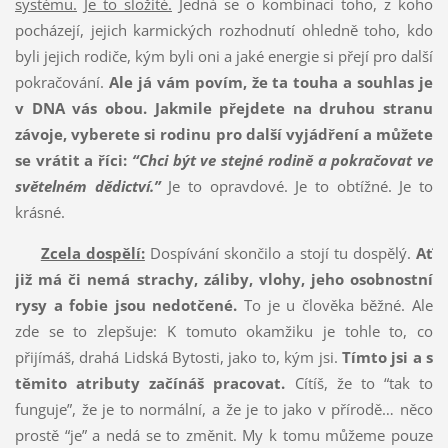
systému.
Je to složité.
Jedná se o kombinaci toho, z koho
pocházejí, jejich karmických rozhodnutí ohledně toho, kdo
byli jejich rodiče, kým byli oni a jaké energie si přejí pro další
pokračování.
Ale já vám povím, že ta touha a souhlas je
v DNA vás obou.
Jakmile přejdete na druhou stranu
závoje, vyberete si rodinu pro další vyjádření a můžete
se vrátit a říci:
“Chci být ve stejné rodině a pokračovat ve
světelném dědictví.”
Je to opravdové. Je to obtížné. Je to
krásné.
Zcela dospělí:
Dospívání skončilo a stojí tu dospělý.
Ať
již má či nemá strachy, záliby, vlohy, jeho osobnostní
rysy a fobie jsou nedotčené.
To je u člověka běžné. Ale
zde se to zlepšuje: K tomuto okamžiku je tohle to, co
přijímáš, drahá Lidská Bytosti, jako to, kým jsi.
Tímto jsi a s
těmito atributy začínáš pracovat.
Cítíš, že to “tak to
funguje”, že je to normální, a že je to jako v přírodě… něco
prostě “je” a nedá se to změnit. My k tomu můžeme pouze