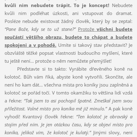
kvůli nim nebudete trápit.
To je koncept!
Nebudete
kvůli nim podléhat úzkosti, ani vstupovat do dramat.
Posléze nebude existovat žádný člověk, který by se zeptal:
“Pane Bože, kdy se to už stane?”
Protože
všichni budete
součástí většího obrazu, budete to chápat a budete
spokojeni a v pohodě.
Umíte si takový stav představit? Je
obzvláště těžké popsat vlastnosti budoucího myšlení, které
tu ještě není… protože o něm nemůžete přemýšlet!
Představte si to takto: Vyrábíte dřevěného koně na
kolotoč. Bůh vám říká, abyste koně vytvořili. Skončíte, ale
není ho kam dát… všechna místa pro koníky jsou zaplněná a
kolotoč se pořád točí. V tomto okamžiku to většina lidí vzdá
a řekne:
“Tak jsem to asi pochopil špatně. Zmeškal jsem svou
příležitost. Volné místo pro koníka mě již minulo.”
A pak koně
vyhodí! Kvantový člověk řekne:
“Ten kolotoč je obrovský a
stojím před ním. Je jen otázkou času, kdy se objeví místo pro
koníka, jelikož vím, že kolotoč je kulatý.”
Jinými slovy, není