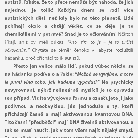
autistů. Říkáte, že to přece nemůže být náhoda, že jich
najednou je tolik!
Každým dnem se rodí více
autistických dětí, než kdy bylo na této planetě. Lidé
pobíhají okolo a chtějí vědět, co se děje. Je to
chemikáliemi v potravě? Snad je to očkováním!
Někteří
říkají, aniž by měli důkaz:
“Ano, tím to je – je to určitě
očkováním.”
Chytáte se téměř čehokoliv, abyste rozluštili
hádanku, proč přichází tolik autistů.
Přesto jen velice málo lidí, pokud vůbec někdo, se
na hádanku podívalo a řeklo:
“Možná se vyvíjíme, a toto
je první vlna toho, jak budeme vypadat?”
Ne psychicky
nevyrovnaní, nýbrž nelineárně myslící!
Je to opravdu
ten případ. Vidíte vývojovou formu a označujete ji jako
podivnou a neobvyklou. Jde jednoduše o ty, kteří
přicházejí časně a mají aktivovanou kvantovou DNA.
Tito časní “předběžci” mají DNA živelně aktivovanou, a
tak se musí naučit, jak v tom všem najít nějaký smysl.