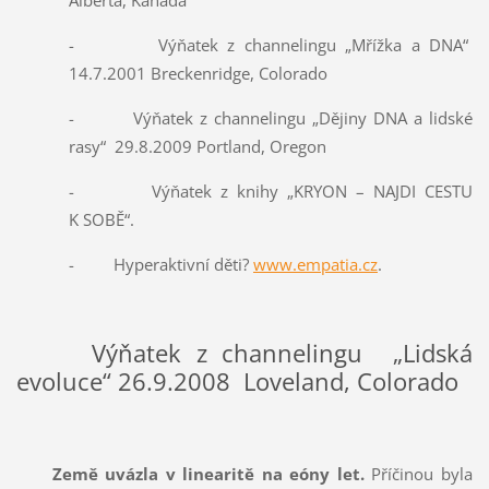
Alberta, Kanada
- Výňatek z channelingu „Mřížka a DNA“
14.7.2001 Breckenridge, Colorado
- Výňatek z channelingu „Dějiny DNA a lidské
rasy“ 29.8.2009 Portland, Oregon
- Výňatek z knihy „KRYON – NAJDI CESTU
K SOBĚ“.
- Hyperaktivní děti?
www.empatia.cz
.
Výňatek z channelingu „Lidská
evoluce“ 26.9.2008 Loveland, Colorado
Země uvázla v linearitě na eóny let.
Příčinou byla