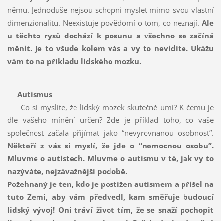
němu. Jednoduše nejsou schopni myslet mimo svou vlastní
dimenzionalitu. Neexistuje povědomí o tom, co neznají.
Ale
u těchto rysů dochází k posunu a všechno se začíná
měnit. Je to všude kolem vás a vy to nevidíte. Ukážu
vám to na příkladu lidského mozku.
Autismus
Co si myslíte, že lidský mozek skutečně umí? K čemu je
dle vašeho mínění určen? Zde je příklad toho, co vaše
společnost začala přijímat jako “nevyrovnanou osobnost”.
Někteří z vás si myslí, že jde o “nemocnou osobu”.
Mluvme o autistech
.
Mluvme
o autismu v té, jak vy to
nazýváte, nejzávažnější podobě.
Požehnaný je ten, kdo je postižen autismem a přišel na
tuto Zemi, aby vám předvedl, kam směřuje budoucí
lidský vývoj!
Oni tráví život tím, že se snaží pochopit