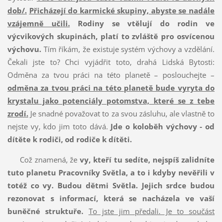
dob/.
Přicházejí do karmické skupiny, abyste se nadále
vzájemně učili.
Rodiny se vtělují do rodin ve
výcvikových skupinách, platí to zvláště pro osvícenou
výchovu.
Tím říkám, že existuje systém výchovy a vzdělání.
Čekali jste to? Chci vyjádřit toto, drahá Lidská Bytosti:
Odměna za tvou práci na této planetě – poslouchejte –
odměna za tvou práci na této planetě bude vyryta do
krystalu jako potenciály potomstva, které se z tebe
zrodí.
Je snadné považovat to za svou zásluhu, ale vlastně to
nejste vy, kdo jim toto dává.
Jde o koloběh výchovy - od
dítěte k rodiči, od rodiče k dítěti.
Což znamená, že
vy, kteří tu sedíte, nejspíš zalidníte
tuto planetu Pracovníky Světla, a to i kdyby nevěřili v
totéž co vy. Budou dětmi Světla. Jejich srdce budou
rezonovat s informací, která se nacházela ve vaší
buněčné struktuře.
To jste jim předali. Je to součást