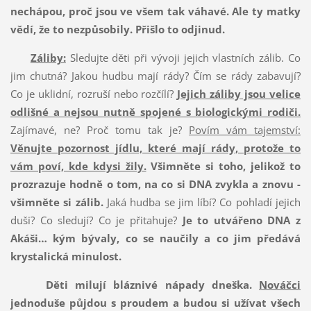
nechápou, proč jsou ve všem tak váhavé.
Ale ty matky
vědí, že to nezpůsobily.
Přišlo to odjinud.
Záliby:
Sledujte děti při vývoji jejich vlastních zálib. Co
jim chutná? Jakou hudbu mají rády? Čím se rády zabavují?
Co je uklidní, rozruší nebo rozčílí?
Jejich záliby jsou velice
odlišné a nejsou nutně spojené s biologickými rodiči.
Zajímavé, ne? Proč tomu tak je?
Povím vám tajemství:
Věnujte pozornost jídlu, které mají rády, protože to
vám poví, kde kdysi žily.
Všimněte si toho, jelikož to
prozrazuje hodně o tom, na co si DNA zvykla a znovu -
všimněte si zálib.
Jaká hudba se jim líbí? Co pohladí jejich
duši? Co sledují? Co je přitahuje?
Je to utvářeno DNA z
Akáši… kým bývaly, co se naučily a co jim předává
krystalická minulost.
Děti milují bláznivé nápady dneška.
Nováčci
jednoduše půjdou s proudem a budou si užívat všech