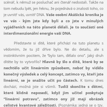
scénář, k němuž se posluchač ani čtenář nedostali. Takže na
tom nebudu lpět, jen řeknu, že pojednává o znalosti toho, co
je uvnitř vás, uvnitř DNA.
Vaše osobní Akášická kronika je
ve vás - kým jste kdy byli a co jste v minulých
vyjádřeních na této planetě dělali.
Je to součástí oné
interdimenzionální energie vaší DNA.
Představte si dítě, které přichází na tuto planetu s
vědomím, že tu již dříve bylo. Ne do detailu, ale s
instinktivním pocitem, že “bylo tam, dělalo ono”. Jaký druh
dítěte by to vytvořilo?
Hlavně by šlo o dítě, které by se
nechtělo učit lineárním způsobem, neboť by vidělo
konečný výsledek a celý koncept, zatímco vy, kteří jste
lineární, se je snažíte učit po částech.
K tomu dnes
dochází, možná jste si všimli.
Tudíž skončíte s dětmi,
které klidně neposedí, když jim učitel poskytuje
“lineární potravu”, zatímco ony již mají obrázek
celistvé kvantové záležitosti.
(Poznámka: jedná se o tzv.