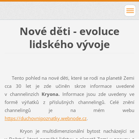
Nové děti - evoluce
lidského vývoje
Tento pohled na nové děti, které se rodí na planetě Zemi
cca 30 let je zde učiněn skrze informace uvedené
v channelinzích
Kryona.
Informace jsou zde uvedeny ve
formě výňatků z příslušných channelingů. Celé znění
channelingů je na mém webu
https://duchovnipoznatky.webnode.cz
.
Kryon je multidimenzionální bytost nacházející se
v Božství, která pomáhá lidstvu a planetě Zemi v posunu a