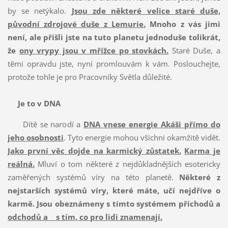
by se netýkalo.
Jsou zde některé velice staré duše,
původní zdrojové duše z Lemurie.
Mnoho z vás jimi
není, ale přišli jste na tuto planetu jednoduše tolikrát,
že
ony vrypy jsou v mřížce po stovkách.
Staré Duše, a
těmi opravdu jste, nyní promlouvám k vám. Poslouchejte,
protože tohle je pro Pracovníky Světla důležité.
Je to v DNA
Dítě se narodí a
DNA vnese energie Akáši přímo do
jeho osobnosti
. Tyto energie mohou všichni okamžitě vidět.
Jako první věc dojde na karmický zůstatek.
Karma je
reálná.
Mluví o tom některé z nejdůkladnějších esotericky
zaměřených systémů víry na této planetě.
Některé z
nejstarších systémů víry, které máte, učí nejdříve o
karmě.
Jsou obeznámeny s tímto systémem příchodů a
odchodů a s tím, co pro lidi znamenají.