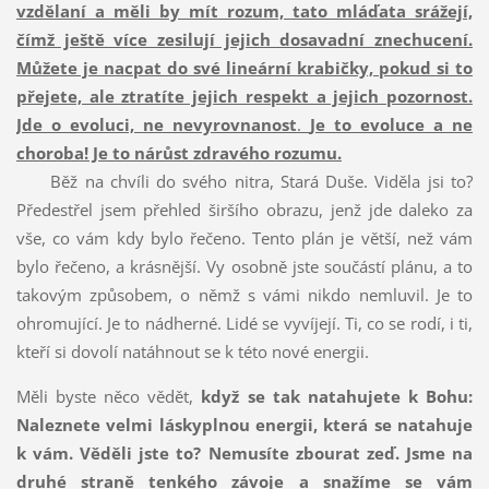
vzdělaní a měli by mít rozum, tato mláďata srážejí,
čímž ještě více zesilují jejich dosavadní znechucení.
Můžete je nacpat do své lineární krabičky, pokud si to
přejete, ale ztratíte jejich respekt a jejich pozornost.
Jde o evoluci, ne nevyrovnanost
.
Je to evoluce a ne
choroba! Je to nárůst zdravého rozumu.
Běž na chvíli do svého nitra, Stará Duše. Viděla jsi to?
Předestřel jsem přehled širšího obrazu, jenž jde daleko za
vše, co vám kdy bylo řečeno. Tento plán je větší, než vám
bylo řečeno, a krásnější. Vy osobně jste součástí plánu, a to
takovým způsobem, o němž s vámi nikdo nemluvil. Je to
ohromující. Je to nádherné. Lidé se vyvíjejí. Ti, co se rodí, i ti,
kteří si dovolí natáhnout se k této nové energii.
Měli byste něco vědět,
když se tak natahujete k Bohu:
Naleznete velmi láskyplnou energii, která se natahuje
k vám. Věděli jste to? Nemusíte zbourat zeď. Jsme na
druhé straně tenkého závoje a snažíme se vám