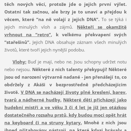
těch nových věcí, protože jde o jejich první výlet.
Ostatní tak začnou, ale brzy je to unaví a přejdou k
věcem, které “na ně volají z jejich DNA”.
To se týká i
jejich minulých vloh a zájmů.
Někteří se okamžitě
vrhnout na “retro”,
k velkému překvapení svých
“stařešinů”.
Jejich DNA obsahuje záznam všech minulých
životů, které tvoří jejich nynější podobu.
Vlohy:
Buď je mají, nebo ne. Jsou schopny udržet notu
nebo nejsou.
Některé z nich talenty překypují!
Některé
jsou od narození výtvarně nadané - jen
přenášejí to, co
obdržely z Akáši v bezprostředně předcházejícím
životě.
V DNA se nacházejí životy plné kreslení, barev,
tvarů a nádherné hudby.
Některé děti přicházejí jako
hudební mistři a ve věku 3 či 4 let je již jen otázkou
dostatečného rozsahu prstů, kdy budou moci opět hrát
na keyboard či na struny kytary.
Mnohé z nich jsou
ihned přitahovány nástroji, na které kdysi hrávaly a