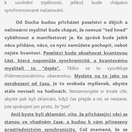
k uvolnění trpělivosti, jelikož bude chápáno
synchronizované načasování.
Od Ducha budou přicházet poselství o dějích a
nelineární myslitel bude chápat, že nemusí “teď hned”
vyběhnout a manifestovat je. Ke zprávě bude ještě
něco přidáno, něco, co nyní nemůžete pochopit, neboť
nejste kvantoví.
Poselství bude obsahovat kvantovou
část, která napomůže synchronicitě, a kvantovému
mysliteli to “dojde”.
Těžko se to vysvětluje
třidimenzionálnímu obecenstvu.
Myslete na to jako na
osvobození od času.
Je to svoboda myšlenek, abyste
stále neviseli na hodinách.
Nestanovujete si trvale cíle,
abyste pak byli zklamáni, když čas přejde a nic se nestane.
Jste spokojení jen proto, že “jste”.
Aniž byste byli zklamáni, víte, že přicházející věci se
stanou ve vhodném čase, a budou k vám přineseny
prostřednictvím synchronicity.
Což znamená, že se