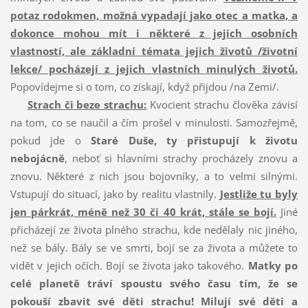
potaz rodokmen,
možná vypadají jako otec a matka, a
dokonce mohou mít i některé z jejich osobních
vlastností, ale základní témata jejich životů /životní
lekce/ pocházejí z jejich vlastních minulých životů.
Popovídejme si o tom, co získají, když přijdou /na Zemi/.
Strach či beze strachu:
Kvocient strachu člověka závisí
na tom, co se naučil a čím prošel v minulosti. Samozřejmě,
pokud jde o
Staré Duše, ty přistupují k životu
nebojácně
, neboť si hlavními strachy procházely znovu a
znovu. Některé z nich jsou bojovníky, a to velmi silnými.
Vstupují do situací, jako by realitu vlastnily.
Jestliže tu byly
jen párkrát, méně než 30 či 40 krát, stále se bojí.
Jiné
přicházejí ze života plného strachu, kde nedělaly nic jiného,
než se bály. Bály se ve smrti, bojí se za života a můžete to
vidět v jejich očích. Bojí se života jako takového.
Matky po
celé planetě tráví spoustu svého času tím, že se
pokouší zbavit své děti strachu!
Milují své děti a