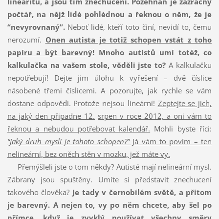
linearitu, a jsou tím znechuceni.
Požehnán je zázračný
počtář, na nějž lidé pohlédnou a řeknou o něm, že je
“nevyrovnaný”.
Neboť lidé, kteří toto činí, nevidí to, čemu
nerozumí.
Onen autista je totiž schopen vstát z toho
papíru a být barevný!
Mnoho autistů umí totéž, co
kalkulačka na vašem stole, věděli jste to?
A kalkulačku
nepotřebují! Dejte jim úlohu k vyřešení – dvě číslice
násobené třemi číslicemi. A pozorujte, jak rychle se vám
dostane odpovědi. Protože nejsou lineární!
Zeptejte se jich,
na jaký den připadne 12.
srpen v roce 2012, a oni vám to
řeknou a nebudou potřebovat kalendář.
Mohli byste říci:
“Jaký druh mysli je tohoto schopen?”
Já vám to povím – ten
nelineární, bez oněch stěn v mozku, jež máte vy.
Přemýšleli jste o tom někdy? Autisté mají nelineární mysl.
Zábrany jsou spuštěny. Umíte si představit znechucení
takového člověka?
Je tady v černobílém světě, a přitom
je barevný. A nejen to, vy po něm chcete, aby šel po
přímce, když je zvyklý používat všechny směry