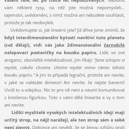
vašem těle,
leč po tisíce
let nepoužívaných
. Nabídnu
vám některé rysy, na něž jste možná nepomysleli…
tajemství, uvědomění, s nímž možná ani nebudete souhlasit,
protože je tak neobvyklé.
Uvědomujete si, jak lineární jste? Již dříve jsme zmínili, že
když interdimenzionální bytosti navštíví tuto planetu
(což dělají), vidí vás jako 2dimenzionální
černobílé
nalepovací postavičky na kousku papíru.
Lidé, ve své
aroganci, obzvláště intelektuálové, jim říkají:
“Jsme schopni si
myslet, cokoliv chceme. Umíme myslet mimo rámec tohoto
kousku papíru.”
A jim to připadá legrační, protože ani nevíte,
v jaké se nalézáte dimenzi! Ani nevíte, že nejste barevní!
Uvidí to a odejdou. Nic to pro ně není a neumí komunikovat
s kreslenou figurkou. Toto s vámi dělá linearita a vy o tom
ani nevíte.
Lidští myslitelé vysokých intelektuálních idejí mají
určitý strop, na nějž narážejí, ale ten strop sám o sobě
není zjevný.
Dokonce ani nevědí, že se ženou vzhůru proti