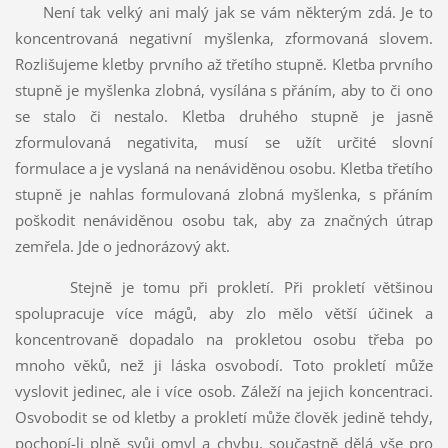
Není tak velký ani malý jak se vám některým zdá. Je to
koncentrovaná negativní myšlenka, zformovaná slovem.
Rozlišujeme kletby prvního až třetího stupně. Kletba prvního
stupně je myšlenka zlobná, vysílána s přáním, aby to či ono
se stalo či nestalo. Kletba druhého stupně je jasně
zformulovaná negativita, musí se užít určité slovní
formulace a je vyslaná na nenáviděnou osobu. Kletba třetího
stupně je nahlas formulovaná zlobná myšlenka, s přáním
poškodit nenáviděnou osobu tak, aby za značných útrap
zemřela. Jde o jednorázový akt.
Stejně je tomu při prokletí. Při prokletí většinou
spolupracuje více mágů, aby zlo mělo větší účinek a
koncentrovaně dopadalo na prokletou osobu třeba po
mnoho věků, než ji láska osvobodí. Toto prokletí může
vyslovit jedinec, ale i více osob. Záleží na jejich koncentraci.
Osvobodit se od kletby a prokletí může člověk jedině tehdy,
pochopí-li plně svůj omyl a chybu, součastně dělá vše pro