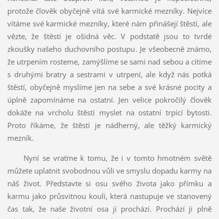
protože člověk obyčejně vítá své karmické mezníky. Nejvíce
vítáme své karmické mezníky, které nám přinášejí štěstí, ale
vězte, že štěstí je ošidná věc. V podstatě jsou to tvrdé
zkoušky našeho duchovního postupu. Je všeobecně známo,
že utrpením rosteme, zamýšlíme se sami nad sebou a cítíme
s druhými bratry a sestrami v utrpení, ale když nás potká
štěstí, obyčejně myslíme jen na sebe a své krásné pocity a
úplně zapomínáme na ostatní. Jen velice pokročilý člověk
dokáže na vrcholu štěstí myslet na ostatní trpící bytosti.
Proto říkáme, že štěstí je nádherný, ale těžký karmický
mezník.
Nyní se vraťme k tomu, že i v tomto hmotném světě
můžete uplatnit svobodnou vůli ve smyslu dopadu karmy na
náš život. Představte si osu svého života jako přímku a
karmu jako průsvitnou kouli, která nastupuje ve stanovený
čas tak, že naše životní osa jí prochází. Prochází ji plně