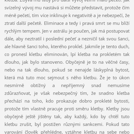
svízelný vývoj mu nastává si můžete představit, protože čím
méně pečetí, tím více inklinuje k negativitě a je nebezpečí, že
ztratí další pečetě. Eliminace a tedy i pravá smrt se mu blíží
rychlým tempem. Jen v astrálu je poučen, jak má postupovat
dále, aby neztratil i poslední pečeť a nezničil tak svou šanci,
ale hlavně šanci toho, kterého proklel. Jakmile je tento duch,
co pronesl kletbu eliminován, lpí kletba na prokletém tak
dlouho, jak bylo stanoveno. Obyčejně je to na věčné časy,
nebo na tak dlouho, pokud se nenajde láskyplná bytost,
která má tuto moc sejmout s něho kletbu. Že je to úkon
nesmírně obtížný a nepříjemný snad nemusíme
zdůrazňovat, je však nebezpečný tím, že snadno kletba
přechází na toho, kdo prokazuje dobro prokleté bytosti,
protože tím vlastně pracuje proti směru kletby. Kletby jsou
obyčejně ještě jištěny tak, aby každý, kdo by chtěl tuto
kletbu zrušit, byl postižen různými sankcemi. Pokud tato
varování člověk přehlédne, vztáhne kletbu na sebe nebo