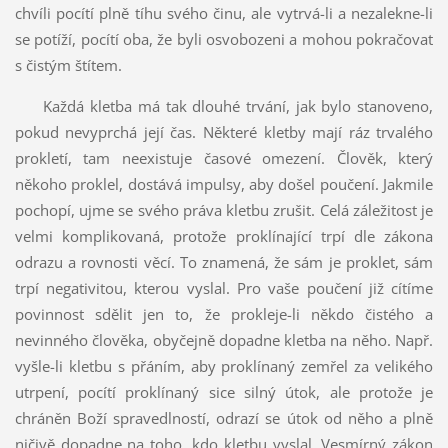
chvíli pocítí plně tíhu svého činu, ale vytrvá-li a nezalekne-li
se potíží, pocítí oba, že byli osvobozeni a mohou pokračovat
s čistým štítem.
Každá kletba má tak dlouhé trvání, jak bylo stanoveno,
pokud nevyprchá její čas. Některé kletby mají ráz trvalého
prokletí, tam neexistuje časové omezení. Člověk, který
někoho proklel, dostává impulsy, aby došel poučení. Jakmile
pochopí, ujme se svého práva kletbu zrušit. Celá záležitost je
velmi komplikovaná, protože proklínající trpí dle zákona
odrazu a rovnosti věcí. To znamená, že sám je proklet, sám
trpí negativitou, kterou vyslal. Pro vaše poučení již cítíme
povinnost sdělit jen to, že prokleje-li někdo čistého a
nevinného člověka, obyčejně dopadne kletba na něho. Např.
vyšle-li kletbu s přáním, aby proklínaný zemřel za velikého
utrpení, pocítí proklínaný sice silný útok, ale protože je
chráněn Boží spravedlností, odrazí se útok od něho a plně
ničivě dopadne na toho, kdo kletbu vyslal. Vesmírný zákon