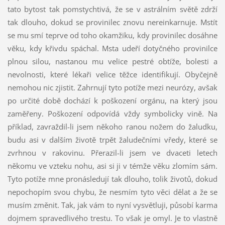
tato bytost tak pomstychtivá, že se v astrálním světě zdrží
tak dlouho, dokud se provinilec znovu nereinkarnuje. Mstít
se mu smí teprve od toho okamžiku, kdy provinilec dosáhne
věku, kdy křivdu spáchal. Msta udeří dotyčného provinilce
plnou silou, nastanou mu velice pestré obtíže, bolesti a
nevolnosti, které lékaři velice těžce identifikují. Obyčejně
nemohou nic zjistit. Zahrnují tyto potíže mezi neurózy, avšak
po určité době dochází k poškození orgánu, na který jsou
zaměřeny. Poškození odpovídá vždy symbolicky vině. Na
příklad, zavraždil-li jsem někoho ranou nožem do žaludku,
budu asi v dalším životě trpět žaludečními vředy, které se
zvrhnou v rakovinu. Přerazil-li jsem ve dvaceti letech
někomu ve vzteku nohu, asi si ji v témže věku zlomím sám.
Tyto potíže mne pronásledují tak dlouho, tolik životů, dokud
nepochopím svou chybu, že nesmím tyto věci dělat a že se
musím změnit. Tak, jak vám to nyní vysvětluji, působí karma
dojmem spravedlivého trestu. To však je omyl. Je to vlastně