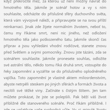
když překročíte mez, za kterou už není možný návrat do
hmotného těla. Jakmile je scénář hotov a vy s ním
souhlasíte, odcházíte do příslušné sféry duchovního světa,
která vám vývojově náleží, a připravujete se na svou příští
reinkarnaci. Jinak zde žijete normálním životem, neboť to,
čemu my říkáme smrt, není nic jiného, než odložení
hmotného těla jako poškozeného šatu. Jakmile skončí čas
příprav a jsou vyhledáni vhodní rodičové, stanete znovu
před Světlem a svými pomocníky. Znovu jste tázáni, zda se
scénářem souhlasíte. Jakmile pronesete souhlas, odložíte
své astrální tělo, někdo tomu říká druhá smrt, vstoupíte do
řeky zapomnění a vyzáříte se do příslušného oplodněného
vajíčka. Toto zapomnění je vlastně aktem milosrdenstvím,
abyste netrpěli steskem po jiných sférách a formách života a
necítili své těžké viny. Začínáte s čistým štítem. Jen tam
můžete prokázat, že jste se polepšili. Pak běží váš život
přibližně dle stanoveného scénáře. Proč říkám přibližně. I
zde se uplatňuje vaše svobodná vůle. Vy si minulé životy