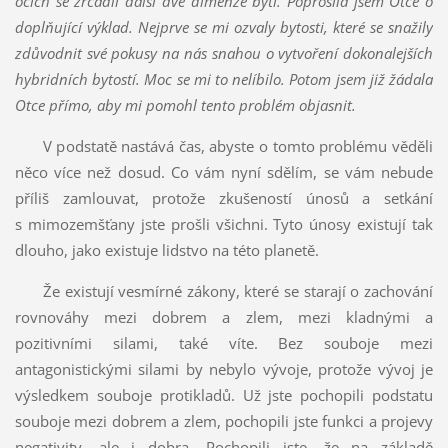
očích se zrcadlí další dvě dimenze bytí. Poprosila jsem Otce o
doplňující výklad. Nejprve se mi ozvaly bytosti, které se snažily
zdůvodnit své pokusy na nás snahou o vytvoření dokonalejších
hybridních bytostí. Moc se mi to nelíbilo. Potom jsem již žádala
Otce přímo, aby mi pomohl tento problém objasnit.
V podstatě nastává čas, abyste o tomto problému věděli
něco více než dosud. Co vám nyní sdělím, se vám nebude
příliš zamlouvat, protože zkušeností únosů a setkání
s mimozemšťany jste prošli všichni. Tyto únosy existují tak
dlouho, jako existuje lidstvo na této planetě.
Že existují vesmírné zákony, které se starají o zachování
rovnováhy mezi dobrem a zlem, mezi kladnými a
pozitivními silami, také víte. Bez souboje mezi
antagonistickými silami by nebylo vývoje, protože vývoj je
výsledkem souboje protikladů. Už jste pochopili podstatu
souboje mezi dobrem a zlem, pochopili jste funkci a projevy
negativity, ale i dobra. Pochopili jste, že na základě