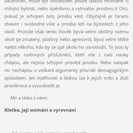
začarován, může být osvobozen pouze láskou milované či
milující bytosti, nebo úpěnlivou a vytrvalou prosbou k Otci,
pokud je schopen tuto prosbu vést. Obyčejně je čarami
zbaven i svobodné vůle a prosba leží na bytostech z jeho
okolí. Protože však tento člověk bývá velmi obtížný svému
okolí (je zmatený, plačtivý nebo agresivní), bývá velmi těžké
nalézt někoho, kdo by se ujal úkolu ho osvobodit. To jsou ty
případy rodinných příslušníků, kteří vše z naší nauky
chápou, ale nejsou schopni provést prosbu. Nebo naopak
nic nechápou a veškeré argumenty převrátí demagogickým
způsobem. Jen trpělivostí a láskou lze k jejich srdci a duši
proniknout a vysvobodit je.
Mír a láska s vámi.
Kletba, její snímání a vyrovnání