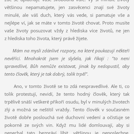
většinou nepamatujete, jen zasvěcenci znají své životy
minulé, ale váš duch, který vás vede, si pamatuje vše a
nejlépe ví, jak se máte v tomto životě chovat. Proto musíte
vaše životy posuzovat vždy z hlediska více životů, ne jen
z hlediska toho života, který právě žijete.
Mám na mysli zdánlivé rozpory, na které poukazují někteří
nevěřící.
Mnohokrát jsem je slyšela, jak říkají : "to není
spravedlivé, Bůh nemůže existovat, jinak by nedopustil, aby
tento člověk, který je tak dobrý, tolik trpěl".
Ano, v tomto životě se to zdá nespravedlivé. Ale ti, co
tolik protestují, nevidí, že tento hodný člověk, který tak
trpělivě snáší veškeré příkoří osudu, byl v minulých životech
zlý a možná se neštítil vraždy. Tento člověk v současném
životě dobře poslouchá své duchovní vedení a očisťuje se
pokorně ze svých vin. Když mu lidé domlouvají, aby si
nenechal tato bezpráví líbit, většinou je neposlechne,