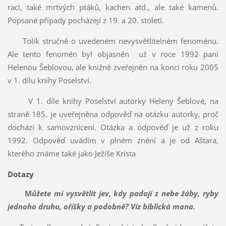
raci, také mrtvých ptáků, kachen atd., ale také kamenů.
Popsané případy pocházejí z 19. a 20. století.
Tolik stručně o uvedeném nevysvětlitelném fenoménu.
Ale tento fenomén byl objasněn už v roce 1992 paní
Helenou Šeblovou, ale knižně zveřejněn na konci roku 2005
v 1. dílu knihy Poselství.
V 1. díle knihy Poselství autorky Heleny Šeblové, na
straně 185, je uveřejněna odpověď na otázku autorky, proč
dochází k samovznícení. Otázka a odpověď je už z roku
1992. Odpověď uvádím v plném znění a je od Aštara,
kterého známe také jako Ježíše Krista
Dotazy
M
ůžete mi vysvětlit jev, kdy padají z nebe žáby, ryby
jednoho druhu, oříšky a podobně?
Viz biblická mana.