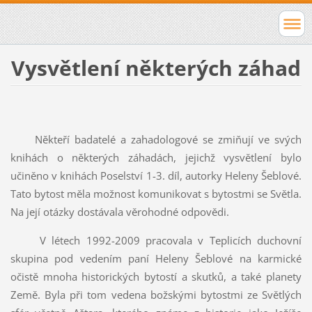
Vysvětlení některých záhad
Někteří badatelé a zahadologové se zmiňují ve svých
knihách o některých záhadách, jejichž vysvětlení bylo
učiněno v knihách Poselství 1-3. díl, autorky Heleny Šeblové.
Tato bytost měla možnost komunikovat s bytostmi se Světla.
Na její otázky dostávala věrohodné odpovědi.
V létech 1992-2009 pracovala v Teplicích duchovní
skupina pod vedením paní Heleny Šeblové na karmické
očistě mnoha historických bytostí a skutků, a také planety
Země. Byla při tom vedena božskými bytostmi ze Světlých