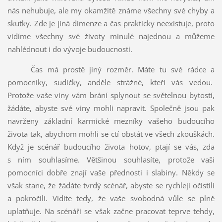
nás nehubuje, ale my okamžitě známe všechny své chyby a
skutky. Zde je jiná dimenze a čas prakticky neexistuje, proto
vidíme všechny své životy minulé najednou a můžeme
nahlédnout i do vývoje budoucnosti.
Čas má prostě jiný rozměr. Máte tu své rádce a
pomocníky, sudičky, anděle strážné, kteří vás vedou.
Protože vaše viny vám brání splynout se světelnou bytostí,
žádáte, abyste své viny mohli napravit. Společně jsou pak
navrženy základní karmické mezníky vašeho budoucího
života tak, abychom mohli se ctí obstát ve všech zkouškách.
Když je scénář budoucího života hotov, ptají se vás, zda
s ním souhlasíme. Většinou souhlasíte, protože vaši
pomocníci dobře znají vaše přednosti i slabiny. Někdy se
však stane, že žádáte tvrdý scénář, abyste se rychleji očistili
a pokročili. Vidíte tedy, že vaše svobodná vůle se plně
uplatňuje. Na scénáři se však začne pracovat teprve tehdy,