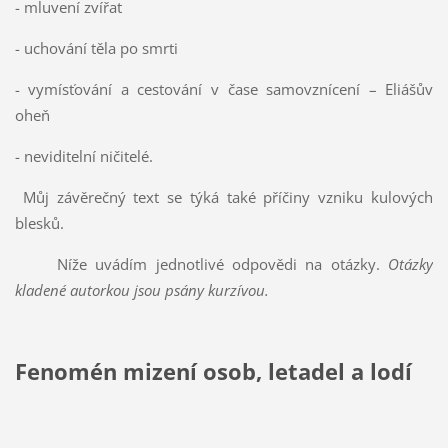
- mluvení zvířat
- uchování těla po smrti
- vymísťování a cestování v čase samovznícení – Eliášův
oheň
- neviditelní ničitelé.
Můj závěrečný text se týká také příčiny vzniku kulových
blesků.
Níže uvádím jednotlivé odpovědi na otázky.
Otázky
kladené autorkou jsou psány kurzívou.
Fenomén mizení osob, letadel a lodí