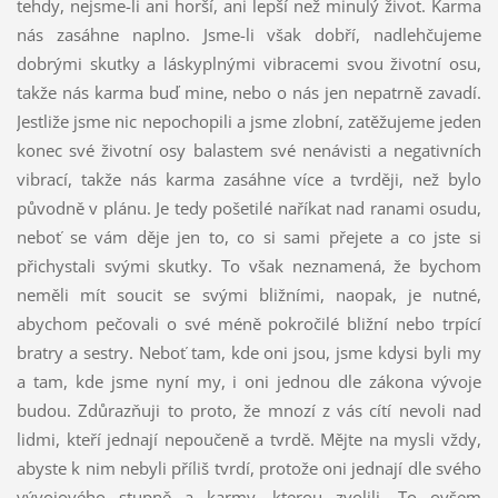
tehdy, nejsme-li ani horší, ani lepší než minulý život. Karma
nás zasáhne naplno. Jsme-li však dobří, nadlehčujeme
dobrými skutky a láskyplnými vibracemi svou životní osu,
takže nás karma buď mine, nebo o nás jen nepatrně zavadí.
Jestliže jsme nic nepochopili a jsme zlobní, zatěžujeme jeden
konec své životní osy balastem své nenávisti a negativních
vibrací, takže nás karma zasáhne více a tvrději, než bylo
původně v plánu. Je tedy pošetilé naříkat nad ranami osudu,
neboť se vám děje jen to, co si sami přejete a co jste si
přichystali svými skutky. To však neznamená, že bychom
neměli mít soucit se svými bližními, naopak, je nutné,
abychom pečovali o své méně pokročilé bližní nebo trpící
bratry a sestry. Neboť tam, kde oni jsou, jsme kdysi byli my
a tam, kde jsme nyní my, i oni jednou dle zákona vývoje
budou. Zdůrazňuji to proto, že mnozí z vás cítí nevoli nad
lidmi, kteří jednají nepoučeně a tvrdě. Mějte na mysli vždy,
abyste k nim nebyli příliš tvrdí, protože oni jednají dle svého
vývojového stupně a karmy, kterou zvolili. To ovšem