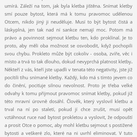
umírá. Záleží na tom, jak byla kletba jištěna. Snímat kletby
smí pouze bytost, která má k tomu pravomoc udělenou
Otcem, nikdo jiný ji neuděluje. Musí to být bytost čistá a
láskyplná, jen tak nad ní sankce nemají moc. Potom má
právo a povinnost sejmout kletbu ten, kdo proklínal. Je to
proto, aby měli oba možnost se osvobodit, když pochopili
svou chybu. Prokleto může být cokoliv - osoba, zvíře, věc i
místo a trvá to tak dlouho, dokud nevyprchá platnost kletby
.
Někteří z vás, kteří jste upadli v tenata této negativity, jste již
pocítili tíhu snímané kletby. Každý, kdo má s tímto jevem co
do činění, pociťuje silnou nevolnost. Proto je třeba velké
odvahy k tomu přijmout pravomoc snímat kletby, pokud již
této mravní úrovně dosáhl. Člověk, který vyslovil kletbu a
trval na ní po staletí, pokud jí chce zrušit, musí opět
vztáhnout ruce nad bytost prokletou a vyslovit, že odpouští
a prosit Otce o pomoc, aby mohl kletbu sejmout s postižené
bytosti a veškeré zlo, které na ni uvrhl eliminovat. V tuto