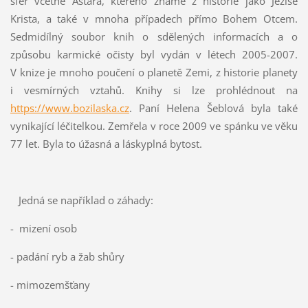
sfér včetně Aštara, kterého známe z historie jako Ježíše
Krista, a také v mnoha případech přímo Bohem Otcem.
Sedmidílný soubor knih o sdělených informacích a o
způsobu karmické očisty byl vydán v létech 2005-2007.
V knize je mnoho poučení o planetě Zemi, z historie planety
i vesmírných vztahů. Knihy si lze prohlédnout na
https://www.bozilaska.cz
. Paní Helena Šeblová byla také
vynikající léčitelkou. Zemřela v roce 2009 ve spánku ve věku
77 let. Byla to úžasná a láskyplná bytost.
Jedná se například o záhady:
- mizení osob
- padání ryb a žab shůry
- mimozemšťany