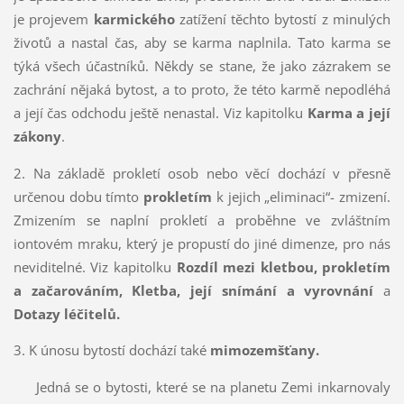
je projevem
karmického
zatížení těchto bytostí z minulých
životů a nastal čas, aby se karma naplnila. Tato karma se
týká všech účastníků. Někdy se stane, že jako zázrakem se
zachrání nějaká bytost, a to proto, že této karmě nepodléhá
a její čas odchodu ještě nenastal. Viz kapitolku
Karma a její
zákony
.
2. Na základě prokletí osob nebo věcí dochází v přesně
určenou dobu tímto
prokletím
k jejich „eliminaci“- zmizení.
Zmizením se naplní prokletí a proběhne ve zvláštním
iontovém mraku, který je propustí do jiné dimenze, pro nás
neviditelné. Viz kapitolku
Rozdíl mezi kletbou, prokletím
a začarováním, Kletba, její snímání a vyrovnání
a
Dotazy léčitelů.
3. K únosu bytostí dochází také
mimozemšťany.
Jedná se o bytosti, které se na planetu Zemi inkarnovaly