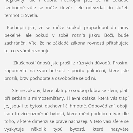
svobodné vůle se může člověk cele odevzdat do služeb
temnot či Světla.
Pochopili jste, že se může kdokoli propadnout do jámy
pekelné, ale pokud v sobě roznítí jiskru Boží, bude
zachráněn. Víte, že na základě zákona rovnosti přitahujete
to, co s vámi rezonuje.
Zkušeností únosů jste prošli z různých důvodů. Prosím,
zapomeňte na svou hořkost z pocitu pokoření, které jste
prožili, brzy pochopíte a osvobodíte se od ní.
Stejné zákony, které platí pro souboj dobra se zlem, platí
při setkání s mimozemšťany. Hlavní otázka, která vás trápí
je, jsou-li to bytosti duchovní či hmotné. Odpověď zní, obojí.
Jsou to vícerozměrné bytosti, které mění podobu a tvar dle
toho, v které dimenzi se právě nacházejí. V této vaší sféře se
vyskytuje několik typů bytostí, které nazýváte