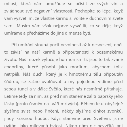
milost, která nám umožňuje se očistit ze svých vin a
zvládnout své negativní vlastnosti
.
Pochopíte to lépe, když
vám vysvětlím, že vlastně karmu si volíte v duchovním světě
sami. Musím vám však nejprve vysvětlit, co se děje, když
umíráme a přecházíme do jiné dimenze bytí.
Při umírání stoupá pocit nevolnosti až k nesnesení, opět
to závisí na naší karmě a připoutanosti k pozemskému
životu. Náš mozek vylučuje hormon smrti, jsou to tak zvané
endorfiny, které působí jako morfium, abychom tolik
netrpěli. Náš duch, který je k hmotnému tělu připoután
šňůrou, se začne uvolňovat a my pojednou vidíme před
sebou tunel a v dálce Světlo, které nás nesmírně přitahuje.
Letíme tedy za ním, až před ním staneme zalití paprsky jeho
lásky (proto úsměv na tváři mrtvých). Během letu obyčejně
slyšíme svist nebo řinčení, někdy slyšíme cinkot zvonků,
jindy krásnou hudbu. Když staneme před Světlem, jsme
uvítáni jako milovaná bytost. Nikdo nám nic nevyčítá, ani