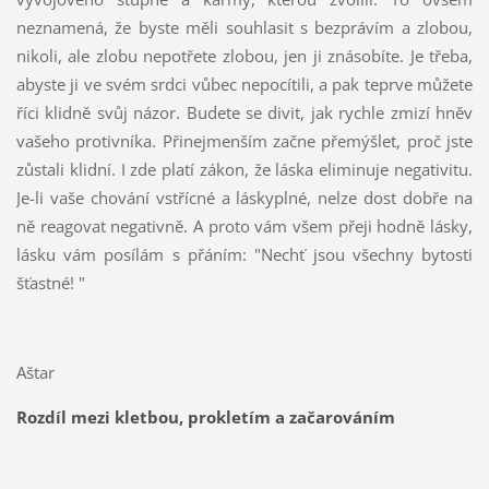
neznamená, že byste měli souhlasit s bezprávím a zlobou,
nikoli, ale zlobu nepotřete zlobou, jen ji znásobíte. Je třeba,
abyste ji ve svém srdci vůbec nepocítili, a pak teprve můžete
říci klidně svůj názor. Budete se divit, jak rychle zmizí hněv
vašeho protivníka. Přinejmenším začne přemýšlet, proč jste
zůstali klidní. I zde platí zákon, že láska eliminuje negativitu.
Je-li vaše chování vstřícné a láskyplné, nelze dost dobře na
ně reagovat negativně. A proto vám všem přeji hodně lásky,
lásku vám posílám s přáním: "Nechť jsou všechny bytosti
šťastné! "
Aštar
Rozdíl mezi kletbou, prokletím a začarováním