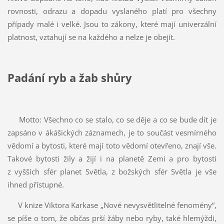
rovnosti, odrazu a dopadu vyslaného platí pro všechny
případy malé i velké. Jsou to zákony, které mají univerzální
platnost, vztahují se na každého a nelze je obejít.
Padání ryb a žab shůry
Motto: Všechno co se stalo, co se děje a co se bude dít je
zapsáno v ákášických záznamech, je to součást vesmírného
vědomí a bytosti, které mají toto vědomí otevřeno, znají vše.
Takové bytosti žily a žijí i na planetě Zemi a pro bytosti
z vyšších sfér planet Světla, z božských sfér Světla je vše
ihned přístupné.
V knize Viktora Karkase „Nové nevysvětlitelné fenomény“,
se píše o tom, že občas prší žáby nebo ryby, také hlemýždi,