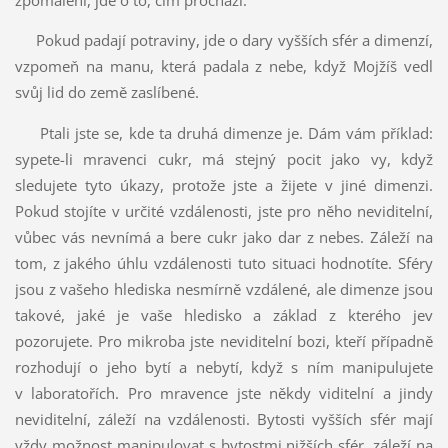
Pokud padají potraviny, jde o dary vyšších sfér a dimenzí,
vzpomeň na manu, která padala z nebe, když Mojžíš vedl
svůj lid do země zaslíbené.
Ptali jste se, kde ta druhá dimenze je. Dám vám příklad:
sypete-li mravenci cukr, má stejný pocit jako vy, když
sledujete tyto úkazy, protože jste a žijete v jiné dimenzi.
Pokud stojíte v určité vzdálenosti, jste pro něho neviditelní,
vůbec vás nevnímá a bere cukr jako dar z nebes. Záleží na
tom, z jakého úhlu vzdálenosti tuto situaci hodnotíte. Sféry
jsou z vašeho hlediska nesmírně vzdálené, ale dimenze jsou
takové, jaké je vaše hledisko a základ z kterého jev
pozorujete. Pro mikroba jste neviditelní bozi, kteří případně
rozhodují o jeho bytí a nebytí, když s ním manipulujete
v laboratořích. Pro mravence jste někdy viditelní a jindy
neviditelní, záleží na vzdálenosti. Bytosti vyšších sfér mají
vždy možnost manipulovat s bytostmi nižších sfér, záleží na