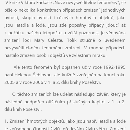
V knize Viktora Farkase „Nové nevysvětlitelné fenomény“, se
píše o několika konkrétních případech zmizení jednotlivých
bytostí, skupin bytostí i různých hmotných objektů, jako
jsou letadla a lodě. Jsou zde popsány případy jdoucí až
k počátku našeho letopočtu a větší pozornost je věnována
zmizení lodi Mary Celeste. Tolik stručně o uvedeném
nevysvětlitel-ném fenoménu zmizení. V mnoha případech
nastalo zmizení osob i objektů ve zvláštním mraku.
Ale tento fenomén byl objasněn už v roce 1992-1995
paní Helenou Šeblovou, ale knižně zveřejněn na konci roku
2005 a v roce 2006 v 1. a 2. dílu knihy Poselství.
O těchto zmizeních lze udělat následující závěr, který je
následně podpořen otištěním příslušných kapitol z 1. a 2.
dílu knih Poselství.
1. Zmizení hmotných objektů, jako jsou např. letadla a lodě
je způsobeno činnosti živlů, především živlu větru. Zmizení