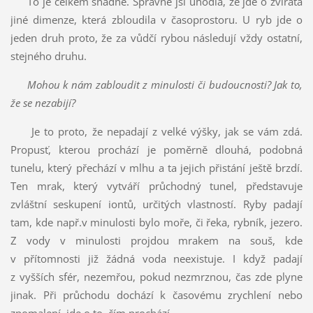
To je celkem snadné. Správně jsi uhodla, že jde o zvířata
jiné dimenze, která zbloudila v časoprostoru. U ryb jde o
jeden druh proto, že za vůdčí rybou následují vždy ostatní,
stejného druhu.
Mohou k nám zabloudit z minulosti či budoucnosti?
Jak to,
že se nezabijí?
Je to proto, že nepadají z velké výšky, jak se vám zdá.
Propusť, kterou prochází je poměrně dlouhá, podobná
tunelu, který přechází v mlhu a ta jejich přistání ještě brzdí.
Ten mrak, který vytváří průchodný tunel, představuje
zvláštní seskupení iontů, určitých vlastností. Ryby padají
tam, kde např.v minulosti bylo moře, či řeka, rybník, jezero.
Z vody v minulosti projdou mrakem na souš, kde
v přítomnosti již žádná voda neexistuje. I když padají
z vyšších sfér, nezemřou, pokud nezmrznou, čas zde plyne
jinak. Při průchodu dochází k časovému zrychlení nebo
zpomalení, jde o to, čím prochází.