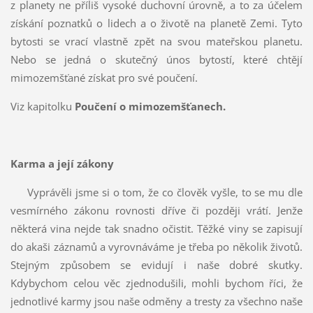
z planety ne příliš vysoké duchovní úrovně, a to za účelem
získání poznatků o lidech a o životě na planetě Zemi. Tyto
bytosti se vrací vlastně zpět na svou mateřskou planetu.
Nebo se jedná o skutečný únos bytostí, které chtějí
mimozemšťané získat pro své poučení.
Viz kapitolku
Poučení o mimozemšťanech.
Karma a její zákony
Vyprávěli jsme si o tom, že co člověk vyšle, to se mu dle
vesmírného zákonu rovnosti dříve či později vrátí. Jenže
některá vina nejde tak snadno očistit. Těžké viny se zapisují
do akaši záznamů a vyrovnáváme je třeba po několik životů.
Stejným způsobem se evidují i naše dobré skutky.
Kdybychom celou věc zjednodušili, mohli bychom říci, že
jednotlivé karmy jsou naše odměny a tresty za všechno naše