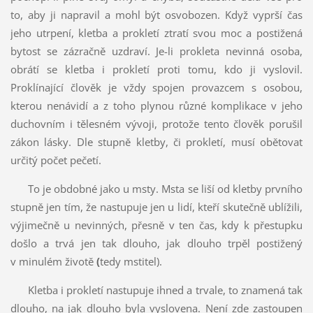
to, aby ji napravil a mohl být osvobozen. Když vyprší čas
jeho utrpení, kletba a prokletí ztratí svou moc a postižená
bytost se zázračně uzdraví. Je-li prokleta nevinná osoba,
obrátí se kletba i prokletí proti tomu, kdo ji vyslovil.
Proklínající člověk je vždy spojen provazcem s osobou,
kterou nenávidí a z toho plynou různé komplikace v jeho
duchovním i tělesném vývoji, protože tento člověk porušil
zákon lásky. Dle stupně kletby, či prokletí, musí obětovat
určitý počet pečetí.
To je obdobné jako u msty. Msta se liší od kletby prvního
stupně jen tím, že nastupuje jen u lidí, kteří skutečně ublížili,
výjimečně u nevinných, přesně v ten čas, kdy k přestupku
došlo a trvá jen tak dlouho, jak dlouho trpěl postižený
v minulém životě
(
tedy mstitel).
Kletba i prokletí nastupuje ihned a trvale, to znamená tak
dlouho, na jak dlouho byla vyslovena. Není zde zastoupen