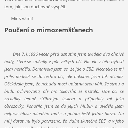
tom, jak jsou duchovně vyspělí.
Mír s vámi!
Poučení o mimozemšťanech
Dne 7.1.1996 večer před usnutím jsem uviděla dva ohnivé
body, které se změnily v pár velkých očí. Nic víc z této bytosti
jsem neviděla. Domnívala jsem se, že jde o EBE. Nechtělo se mi
příliš podívat se do těchto očí, ale nakonec jsem tak učinila.
Očekávala jsem, že nebudu moci uplatnit svou vůli, že strnu a
budu ovlivňována, ale nic takového se nestalo. Obě oči se
zrcadlily temně stříbrným leskem a připadaly mi jako
obrazovky. Ponořila jsem se do jejich hlubin a uviděla jsem
nejprve hlavu mladého muže a potom ještě jednu hlavu. Na
můj dotaz mi bylo potvrzeno, že vidím skutečně EBE, a v jeho