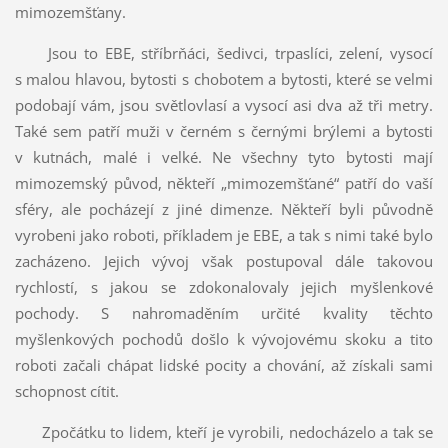
mimozemšťany.
Jsou to EBE, stříbrňáci, šedivci, trpaslíci, zelení, vysocí
s malou hlavou, bytosti s chobotem a bytosti, které se velmi
podobají vám, jsou světlovlasí a vysocí asi dva až tři metry.
Také sem patří muži v černém s černými brýlemi a bytosti
v kutnách, malé i velké. Ne všechny tyto bytosti mají
mimozemský původ, někteří „mimozemšťané“ patří do vaší
sféry, ale pocházejí z jiné dimenze. Někteří byli původně
vyrobeni jako roboti, příkladem je EBE, a tak s nimi také bylo
zacházeno. Jejich vývoj však postupoval dále takovou
rychlostí, s jakou se zdokonalovaly jejich myšlenkové
pochody. S nahromaděním určité kvality těchto
myšlenkových pochodů došlo k vývojovému skoku a tito
roboti začali chápat lidské pocity a chování, až získali sami
schopnost cítit.
Zpočátku to lidem, kteří je vyrobili, nedocházelo a tak se