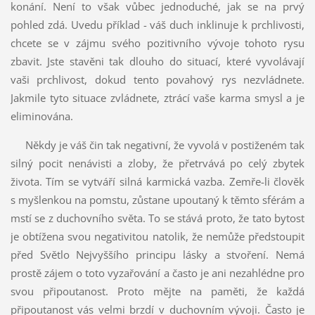
konání. Není to však vůbec jednoduché, jak se na prvý
pohled zdá. Uvedu příklad - váš duch inklinuje k prchlivosti,
chcete se v zájmu svého pozitivního vývoje tohoto rysu
zbavit. Jste stavěni tak dlouho do situací, které vyvolávají
vaši prchlivost, dokud tento povahový rys nezvládnete.
Jakmile tyto situace zvládnete, ztrácí vaše karma smysl a je
eliminována.
Někdy je váš čin tak negativní, že vyvolá v postiženém tak
silný pocit nenávisti a zloby, že přetrvává po celý zbytek
života. Tím se vytváří silná karmická vazba. Zemře-li člověk
s myšlenkou na pomstu, zůstane upoutaný k těmto sférám a
mstí se z duchovního světa. To se stává proto, že tato bytost
je obtížena svou negativitou natolik, že nemůže předstoupit
před Světlo Nejvyššího principu lásky a stvoření. Nemá
prostě zájem o toto vyzařování a často je ani nezahlédne pro
svou připoutanost. Proto mějte na paměti, že každá
připoutanost vás velmi brzdí v duchovním vývoji. Často je