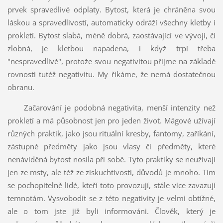
prvek spravedlivé odplaty. Bytost, která je chráněna svou
láskou a spravedlivostí, automaticky odráží všechny kletby i
prokletí. Bytost slabá, méně dobrá, zaostávající ve vývoji, či
zlobná, je kletbou napadena, i když trpí třeba
"nespravedlivě", protože svou negativitou přijme na základě
rovnosti tutéž negativitu. My říkáme, že nemá dostatečnou
obranu.
Začarování je podobná negativita, menší intenzity než
prokletí a má působnost jen pro jeden život. Mágové užívají
různých praktik, jako jsou rituální kresby, fantomy, zaříkání,
zástupné předměty jako jsou vlasy či předměty, které
nenáviděná bytost nosila při sobě. Tyto praktiky se neužívají
jen ze msty, ale též ze ziskuchtivosti, důvodů je mnoho. Tím
se pochopitelně lidé, kteří toto provozují, stále více zavazují
temnotám. Vysvobodit se z této negativity je velmi obtížné,
ale o tom jste již byli informováni. Člověk, který je