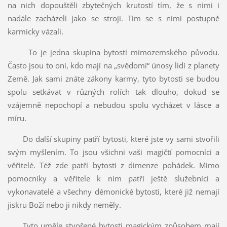
na nich dopouštěli zbytečných krutostí tím, že s nimi i
nadále zacházeli jako se stroji. Tím se s nimi postupně
karmicky vázali.
To je jedna skupina bytostí mimozemského původu.
Často jsou to oni, kdo mají na „svědomí“ únosy lidí z planety
Země. Jak sami znáte zákony karmy, tyto bytosti se budou
spolu setkávat v různých rolích tak dlouho, dokud se
vzájemně nepochopí a nebudou spolu vycházet v lásce a
míru.
Do další skupiny patří bytosti, které jste vy sami stvořili
svým myšlením. To jsou všichni vaši magičtí pomocníci a
věřitelé. Též zde patří bytosti z dimenze pohádek. Mimo
pomocníky a věřitele k nim patří ještě služebníci a
vykonavatelé a všechny démonické bytosti, které již nemají
jiskru Boží nebo ji nikdy neměly.
Tyto uměle stvořené bytosti magickým způsobem mají