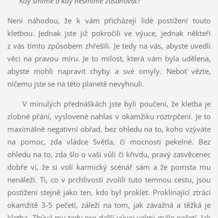
Kdy smíme a kdy nesmíme zasahovat?
Není náhodou, že k vám přicházejí lidé postižení touto
kletbou. Jednak jste již pokročili ve výuce, jednak někteří
z vás tímto způsobem zhřešili. Je tedy na vás, abyste uvedli
věci na pravou míru. Je to milost, která vám byla udělena,
abyste mohli napravit chyby a své omyly. Neboť vězte,
ničemu jste se na této planetě nevyhnuli.
V minulých přednáškách jste byli poučeni, že kletba je
zlobné přání, vyslovené nahlas v okamžiku roztrpčení. Je to
maximálně negativní obřad, bez ohledu na to, koho vzýváte
na pomoc, zda vládce Světla, či mocnosti pekelné. Bez
ohledu na to, zda šlo o vaši vůli či křivdu, pravý zasvěcenec
dobře ví, že si volí karmický scénář sám a že pomsta mu
nenáleží. Ti, co v prchlivosti zvolili tuto temnou cestu, jsou
postiženi stejně jako ten, kdo byl proklet. Proklínající ztrácí
okamžitě 3-5 pečetí, záleží na tom, jak závažná a těžká je
kletba. Zbývá mu tedy pro další vývoj velmi málo pečetí. Jak